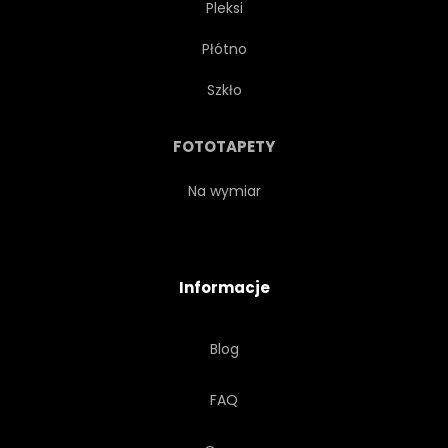
Pleksi
JEZUS CHRYSTUS
RELIGIA
Płótno
SZTUKA
PRYWATNE PIEKŁO
Szkło
STYL
PIOTR
FOTOTAPETY
TESTAMENT
LĄD
Na wymiar
DETAL
POMNIK
Informacje
APOSTOŁ
CHRZEŚCIJAŃSTWO
Blog
MODLITWA
WYBAWCA
FAQ
SEN
SZKŁO