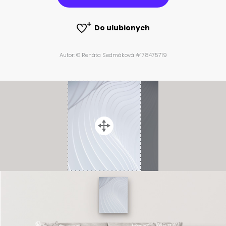
Do ulubionych
Autor: © Renáta Sedmáková #178475719