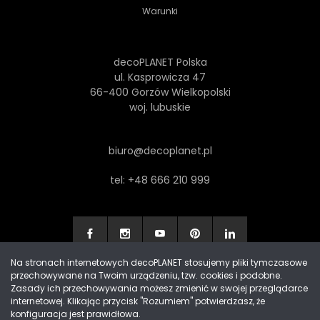
Warunki
decoPLANET Polska
ul. Kasprowicza 47
66-400 Gorzów Wielkopolski
woj. lubuskie
biuro@decoplanet.pl
tel:
+48 666 210 999
Na stronach internetowych decoPLANET stosujemy pliki tymczasowe
przechowywane na Twoim urządzeniu, tzw. cookies i podobne.
Made with
by Progres Media & decoPLANET
Zasady ich przechowywania możesz zmienić w swojej przeglądarce
internetowej. Klikając przycisk "Rozumiem" potwierdzasz, że
konfiguracja jest prawidłowa.