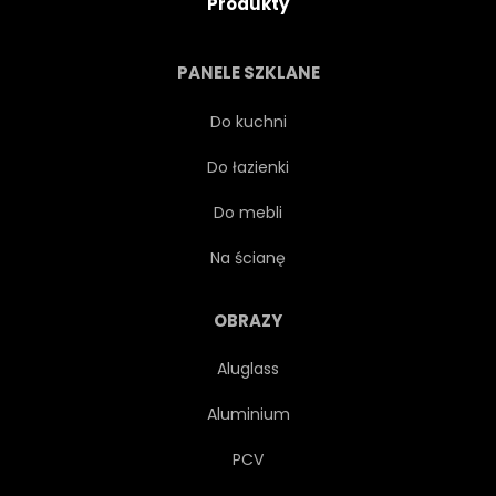
Produkty
JEZUS CHRYSTUS
WIARA
PANELE SZKLANE
OKIENNY
WIELKANOC
Do kuchni
Do łazienki
KOŚCIÓŁ
BRYTANII
Do mebli
BIBLIA
JAKUB
Na ścianę
ANGLIA
OGRÓD
OBRAZY
Aluglass
ARCHITEKTURA
EWANGELIA
Aluminium
WNĘTRZA
GB
PCV