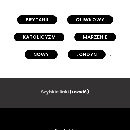
BRYTANII
OLIWKOWY
KATOLICYZM
MARZENIE
NOWY
LONDYN
PUNKT ORIENTACYJNY
TOLEROWANIE
NOC
Szybkie linki
(rozwiń)
BOŻEK
ZAMONTOWAĆ
ŚWIĘCI
LORD