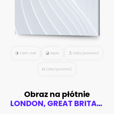
Czerń i biel
Sepia
Odbij (pionowo)
Odbij (poziomo)
Obraz na płótnie
LONDON, GREAT BRITAIN - SEPTEMBER 17, 2017: The Jesus prayer in Gethsemane garden in church St. James Spanish Place probably by Lavers, Barraud & Westlake (1890s).