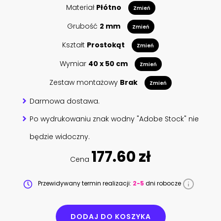
Materiał
Płótno
Zmień
Grubość
2 mm
Zmień
Kształt
Prostokąt
Zmień
Wymiar
40 x 50 cm
Zmień
Zestaw montażowy
Brak
Zmień
Darmowa dostawa.
Po wydrukowaniu znak wodny "Adobe Stock" nie
będzie widoczny.
177.60 zł
Cena
Przewidywany termin realizacji:
2-5
dni robocze
DODAJ DO KOSZYKA