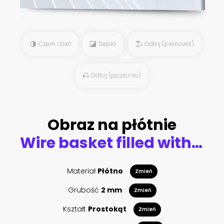
Czerń i biel
Sepia
Odbij (pionowo)
Odbij (poziomo)
Obraz na płótnie
Wire basket filled with fresh berries
Materiał
Płótno
Zmień
Grubość
2 mm
Zmień
Kształt
Prostokąt
Zmień