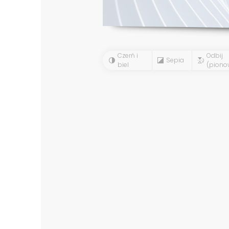
Czerń i
Odbij
Sepia
biel
(piono