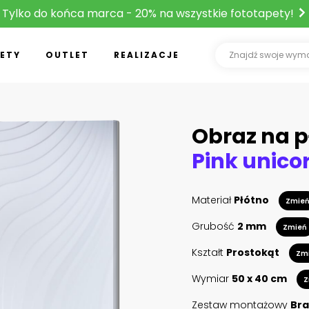
Tylko do końca marca - 20% na wszystkie fototapety!
ETY
OUTLET
REALIZACJE
Obraz na p
Materiał
Płótno
Zmie
Grubość
2 mm
Zmień
Kształt
Prostokąt
Zm
Wymiar
50 x 40 cm
Z
Zestaw montażowy
Bra