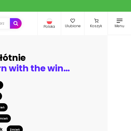
Menu
Ulubione
Koszyk
Polska
łótnie
Pink unicorn with the wings reared in the grass on mountains background
ń
ień
mień
k
Zmień