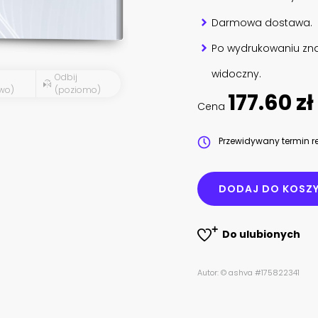
Darmowa dostawa.
Po wydrukowaniu zna
widoczny.
Odbij
wo)
(poziomo)
177.60 zł
Cena
Przewidywany termin re
DODAJ DO KOSZ
Do ulubionych
Autor: © ashva #175822341