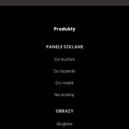
TŁO
SAMOCHÓD
GRÓD
DYRYGENT
Produkty
GOL
ELEKTRYCZNY
PANELE SZKLANE
SŁAWNY
SZKŁO
Do kuchni
Do łazienki
IKONY
ŚWIATŁO
Do mebli
LINIA
METRO
Na ścianę
NOWOCZESNY
PUBLICZNY
OBRAZY
Aluglass
SZYNA
TRANSPORT