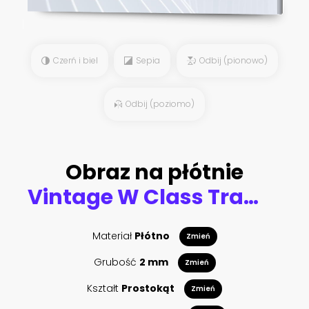
Czerń i biel
Sepia
Odbij (pionowo)
Odbij (poziomo)
Obraz na płótnie
Vintage W Class Tram Images
Materiał
Płótno
Zmień
Grubość
2 mm
Zmień
Kształt
Prostokąt
Zmień