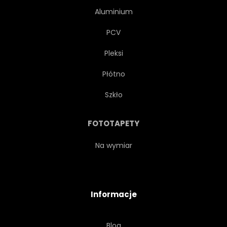
Aluminium
ZWIEDZANIE
SYMBOL
PCV
Pleksi
BILET
TOURISMUS
Płótno
MIASTO
TRADYCYJNYCH
Szkło
VINTAGE
POCIĄG
FOTOTAPETY
PRZEWÓZ
PODRÓŻ
Na wymiar
MIEJSKI
ŻÓŁTY
Informacje
Blog