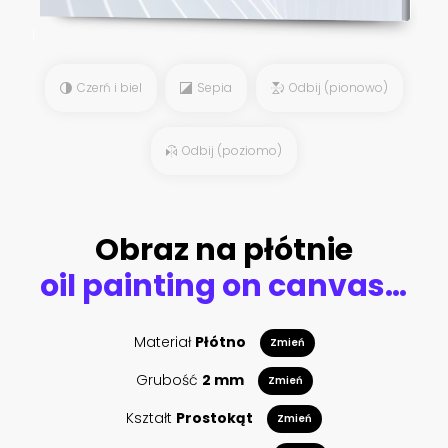
Czerń i biel
Sepia
Odbij (pionowo)
Odbij (poziomo)
Obraz na płótnie
oil painting on canvas, street view of london. Artwork. Big ben. couple and red umbrella, bus and road, telephone. Black car - taxi. England
Materiał
Płótno
Zmień
Grubość
2 mm
Zmień
Kształt
Prostokąt
Zmień