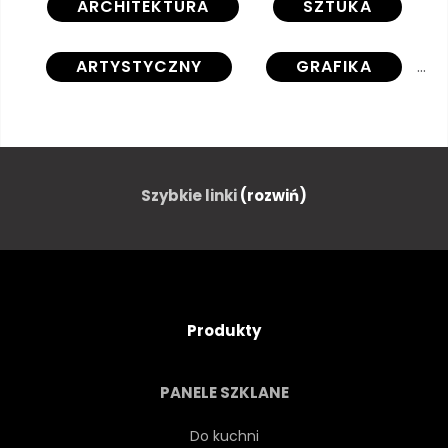
ARCHITEKTURA
SZTUKA
ARTYSTYCZNY
GRAFIKA
JESIEŃ
TŁO
BIGBEN
CZARNY
BRYTYJSKI
Szybkie linki
(rozwiń)
BUDYNEK
AUTOBUS
PŁÓTNIE
GRÓD
Produkty
CLOUDSCAPE
RYSUNEK
PANELE SZKLANE
ANGLIA
ANGIELSKI
Do kuchni