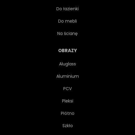
Do łazienki
EUROPEJSKIEJ
ZEWNĘTRZNY
Do mebli
SŁAWNY
ILUSTRACJA
Na ścianę
IMPONUJĄCY
OBRAZY
Aluglass
PUNKT ORIENTACYJNY
PEJZAŻ
Aluminium
LONDYN
NOWOCZESNY
PCV
Pleksi
OLEJ
OBRAZ
LUDZIE
Płótno
DESZCZ
CZERWONY
Szkło