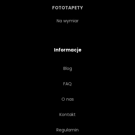
DROGA
ZWIEDZANIE
FOTOTAPETY
SZKIC
STYLOWY
Na wymiar
TOURISMUS
PODRÓŻ
Informacje
PARASOL
TAPETA
Blog
AKWARELA
BIAŁY
FAQ
KOBIETA
ULICA
O nas
TELEFONY
LATARNIE
Kontakt
Regulamin