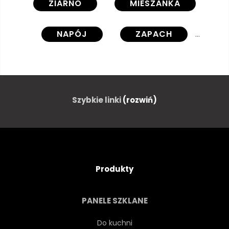
ZIARNO
MIESZANKA
NAPÓJ
ZAPACH
CZARNA KAWA
PROCES
PRZYGOTOWANIE
RUCH
Szybkie linki
(rozwiń)
ROZCHLAPAĆ
EXPRESSO
KOFEINA
PRAŻENIE
Produkty
SEKWENCJA
ENERGIA
PANELE SZKLANE
MAŁA CZARNA
NAPÓJ
Do kuchni