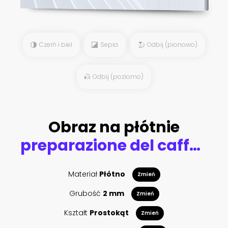
Czerń i biel
Sepia
Odbij (pionowo)
Odbij (poziomo)
Obraz na płótnie
preparazione del caffè in sequenza dal chicco alla tazzina
Materiał
Płótno
Zmień
Grubość
2 mm
Zmień
Kształt
Prostokąt
Zmień