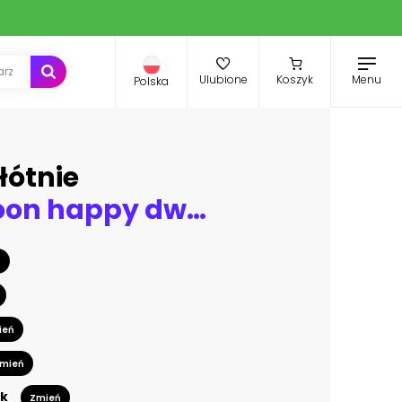
Menu
Ulubione
Koszyk
Polska
łótnie
Set of cartoon happy dwarf
ń
ień
mień
k
Zmień