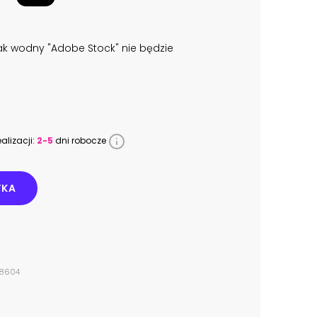
k wodny "Adobe Stock" nie będzie
alizacji:
2-5
dni robocze
YKA
68604