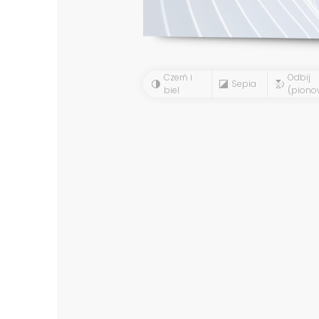
Czerń i
Odbij
Sepia
biel
(piono