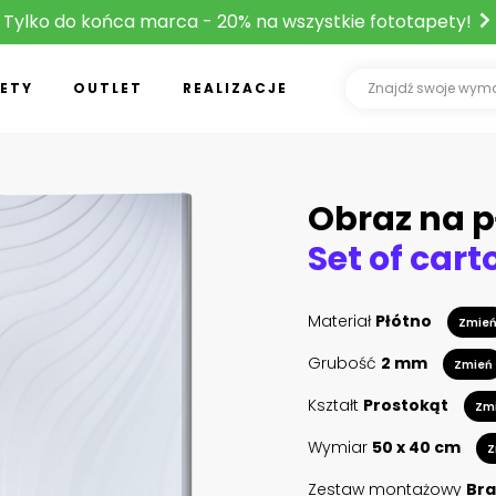
Tylko do końca marca - 20% na wszystkie fototapety!
ETY
OUTLET
REALIZACJE
Obraz na p
Materiał
Płótno
Zmie
Grubość
2 mm
Zmień
Kształt
Prostokąt
Zm
Wymiar
50 x 40 cm
Z
Zestaw montażowy
Bra