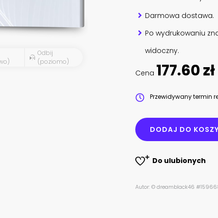
Darmowa dostawa.
Po wydrukowaniu zna
widoczny.
Odbij
wo)
(poziomo)
177.60 zł
Cena
Przewidywany termin re
DODAJ DO KOSZ
Do ulubionych
Autor: © dreamblack46 #1596