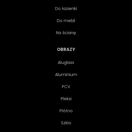
Do łazienki
POP
PIĘKNY
Do mebli
AKUSTYCZNE
STUDIO
Na ścianę
CHŁODNY
ROZRYWKA
OBRAZY
Aluglass
MUZYCZNY
BLUES
Aluminium
PUSTY
JESZCZE
PCV
Pleksi
ŻYCIE
KONCEPCJA
Płótno
Szkło