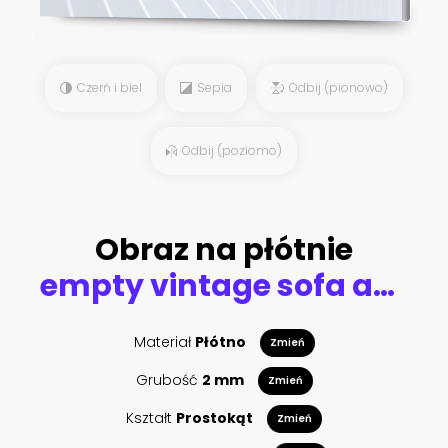
Czerń i biel
Sepia
Odbij (pionowo)
Odbij (poziomo)
Obraz na płótnie
empty vintage sofa and electric guitar with modern wood wall recording studio background. Music concept with nobody
Materiał
Płótno
Zmień
Grubość
2 mm
Zmień
Kształt
Prostokąt
Zmień