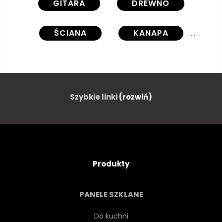
GITARA
DREWNO
ŚCIANA
KANAPA
NIKT
MUZYKA
SKÓRZANY
ELEKTRYCZNY
Szybkie linki
(rozwiń)
TŁO
KONCERT
DŹWIĘK
PIEŚŃ
Produkty
MODA
OPOKA
PANELE SZKLANE
CZARNY
PRZYRZĄD
Do kuchni