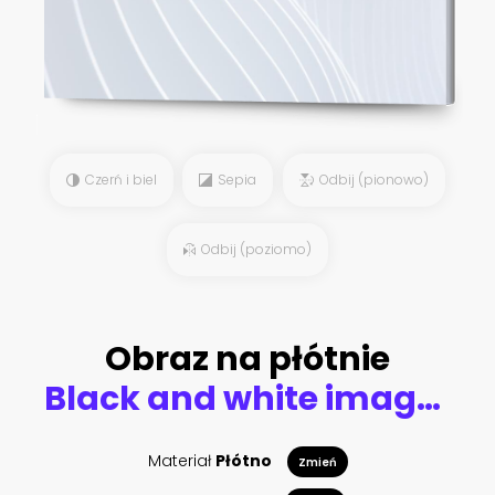
Czerń i biel
Sepia
Odbij (pionowo)
Odbij (poziomo)
Obraz na płótnie
Black and white image of a elephant
Materiał
Płótno
Zmień