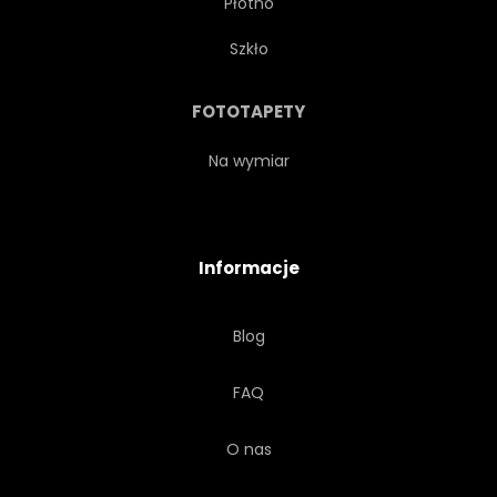
Płótno
PACHYDERM
SPACER
Szkło
DŻUNGLA
PODRÓŻ
FOTOTAPETY
FOTOGRAFIA
OBRAZ
Na wymiar
SAWANNOWY
SKÓRA
Informacje
MONOCHROMATYCZNE
Blog
CHODZENIE
FAQ
O nas