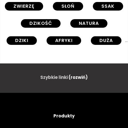
ZWIERZĘ
SŁOŃ
SSAK
DZIKOŚĆ
NATURA
DZIKI
AFRYKI
DUŻA
AFRYKA
PIEŃ
DUŻY
SAFARI
BROSMY
Szybkie linki
(rozwiń)
PORTRET
BIAŁY
TŁO
GŁOWA
OGROMNY
Produkty
PARK
NA BIAŁYM TLE