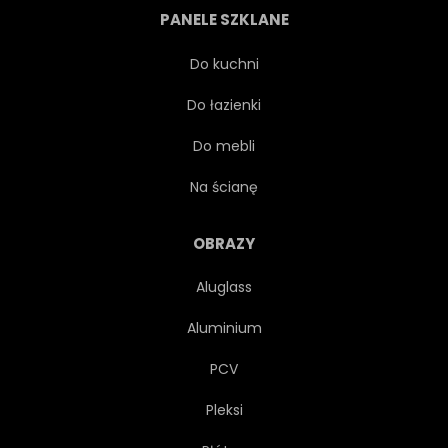
PANELE SZKLANE
UCHO
ROŚLINOŻERCA
Do kuchni
Do łazienki
CZARNY
POTĘGA
Do mebli
NARODOWY
1
Na ścianę
ZAGROŻONE
MOCNY
OBRAZY
Aluglass
NATURALNY
ŚRODOWISKO
Aluminium
MOCNY
SZTUKA
PCV
Pleksi
KOŚCI SŁONIOWEJ
BEZDROŻA