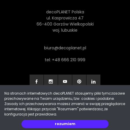
decoPLANET Polska
ul. Kasprowicza 47
66-400 Gorzów Wielkopolski
woj. lubuskie
biuro@decoplanet.pl
tel:
+48 666 210 999
Na stronach internetowych decoPLANET stosujemy pliki tymczasowe
przechowywane na Twoim urządzeniu, tzw. cookies i podobne.
Made with
by Progres Media & decoPLANET
Zasady ich przechowywania możesz zmienić w swojej przeglądarce
internetowej. Klikając przycisk "Rozumiem" potwierdzasz, że
konfiguracja jest prawidłowa.
rozumiem