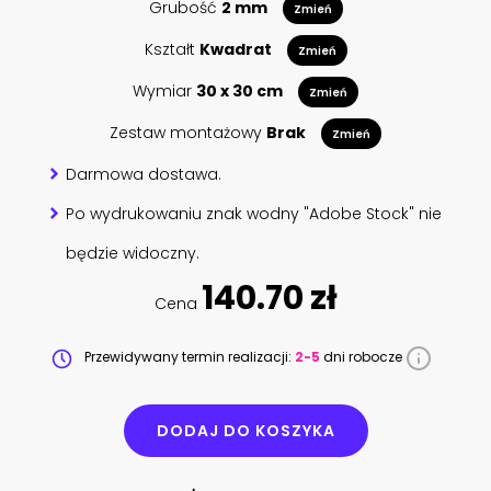
Grubość
2 mm
Zmień
Kształt
Kwadrat
Zmień
Wymiar
30 x 30 cm
Zmień
Zestaw montażowy
Brak
Zmień
Darmowa dostawa.
Po wydrukowaniu znak wodny "Adobe Stock" nie
będzie widoczny.
140.70 zł
Cena
Przewidywany termin realizacji:
2-5
dni robocze
DODAJ DO KOSZYKA