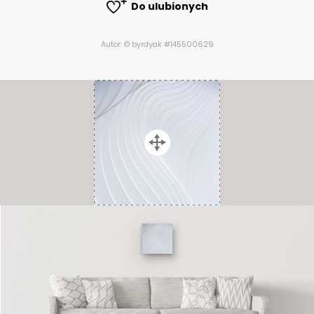
Do ulubionych
Autor: © byrdyak #145500629