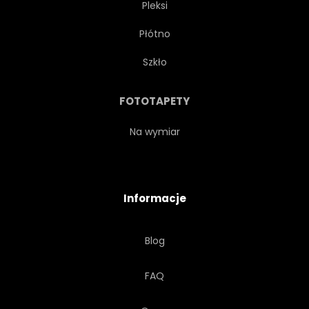
Pleksi
AKWARELA
ELFY
Płótno
EZOTERYCZNE
SZTUKA
Szkło
ROMANTYCZNY
ORYGINAŁ
FOTOTAPETY
PIĘKNY
BAŚNIOWY
Na wymiar
NATURA
MAGIK
Informacje
BAJKA
Blog
FAQ