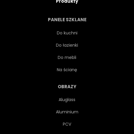
Produkty
MAGIA
ŚWIATŁO
PANELE SZKLANE
DUCH
GRZYB
Do kuchni
Do łazienki
WICCA
KOBIECE
Do mebli
FANTASY
GRAFIKA
Na ścianę
DZIEWCZYNKA
MŁODY
OBRAZY
Aluglass
CZARODZIEJSTWO
KOBIETA
Aluminium
KOLOROWY
PRZYMILNY
PCV