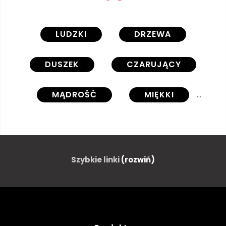
LUDZKI
DRZEWA
DUSZEK
CZARUJĄCY
MĄDROŚĆ
MIĘKKI
NATURALNY
FANTASTYCZNY
PTAK
SPRĘŻYNA
Szybkie linki
(rozwiń)
NIESAMOWITY
PELERYNA
MISTYCZNE
PRZETARGU