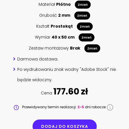
Materiał
Płótno
Zmień
Grubość
2 mm
Zmień
Kształt
Prostokąt
Zmień
Wymiar
40 x 50 cm
Zmień
Zestaw montażowy
Brak
Zmień
Darmowa dostawa.
Po wydrukowaniu znak wodny "Adobe Stock" nie
będzie widoczny.
177.60 zł
Cena
Przewidywany termin realizacji:
2-5
dni robocze
DODAJ DO KOSZYKA