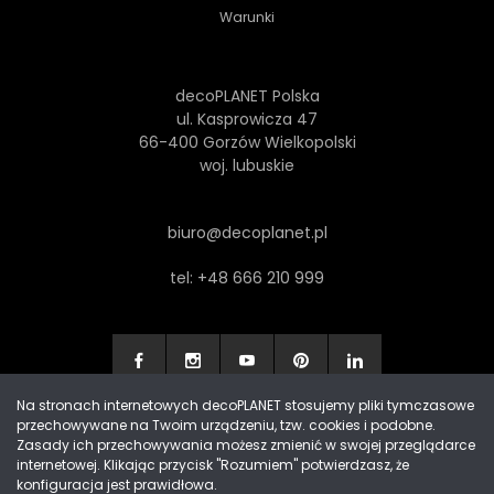
Warunki
decoPLANET Polska
ul. Kasprowicza 47
66-400 Gorzów Wielkopolski
woj. lubuskie
biuro@decoplanet.pl
tel:
+48 666 210 999
Na stronach internetowych decoPLANET stosujemy pliki tymczasowe
przechowywane na Twoim urządzeniu, tzw. cookies i podobne.
Made with
by Progres Media & decoPLANET
Zasady ich przechowywania możesz zmienić w swojej przeglądarce
internetowej. Klikając przycisk "Rozumiem" potwierdzasz, że
konfiguracja jest prawidłowa.