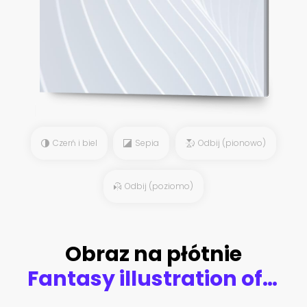
Czerń i biel
Sepia
Odbij (pionowo)
Odbij (poziomo)
Obraz na płótnie
Fantasy illustration of an elven beautiful woman sitting with a magic book