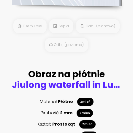
Czerń i biel
Sepia
Odbij (pionowo)
Odbij (poziomo)
Obraz na płótnie
Jiulong waterfall in Luoping, China.
Materiał
Płótno
Zmień
Grubość
2 mm
Zmień
Kształt
Prostokąt
Zmień