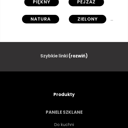
PIĘKNY
PEJZAŻ
NATURA
ZIELONY
PARK
ŚRODOWISKO
NIEBIESKI
JUNNAN
Szybkie linki
(rozwiń)
NATURALNY
PODRÓŻ
SPRĘŻYNA
TOURISMUS
Produkty
KAMIEŃ
SCENICZNY
PANELE SZKLANE
UPADEK
RZEKI
Do kuchni