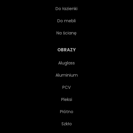
Do łazienki
TURYSTA
PRZEPŁYW
Do mebli
RAJ
STRUMIEŃ
Na ścianę
WIDOK
SŁAWNY
OBRAZY
Aluglass
WODA
WAKACJE
Aluminium
AZJATYCKI
JESIEŃ
PCV
Pleksi
ŚWIAT
MIĘKKI
Płótno
WYBRZEŻE
DRZEWA
Szkło