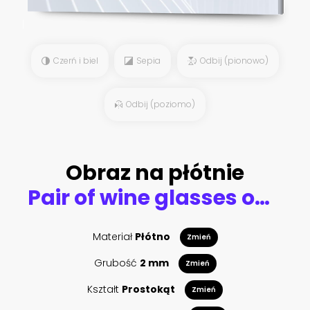
Czerń i biel
Sepia
Odbij (pionowo)
Odbij (poziomo)
Obraz na płótnie
Pair of wine glasses on a bar at sunset.
Materiał
Płótno
Zmień
Grubość
2 mm
Zmień
Kształt
Prostokąt
Zmień