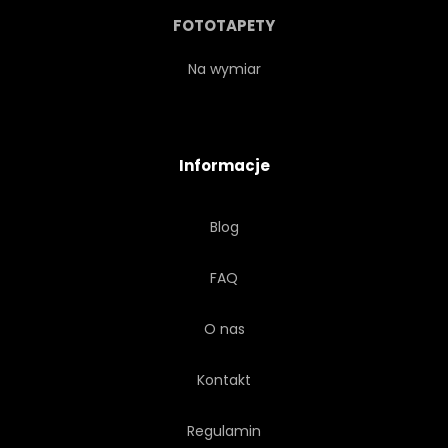
ROZCHMURZ
SŁOŃCE
FOTOTAPETY
NA BIAŁYM TLE
BAR
Na wymiar
URODA
LUKSUS
Informacje
WODA
SZCZĘŚLIWY
Blog
ŻÓŁTY
NATURALNY
FAQ
PODRÓŻ
MIEJSCE
O nas
POMARAŃCZOWY
Kontakt
Regulamin