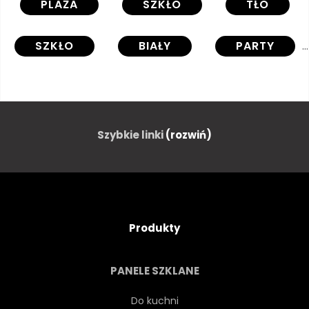
PLAŻA
SZKŁO
TŁO
SZKŁO
BIAŁY
PARTY
2
CZERWONY
PARA
ROMANTYCZNY
NAPÓJ
Szybkie linki
(rozwiń)
ALKOHOL
CHAMPAIGN
MORZE
PIĘKNY
Produkty
NAPOJE
JEDZENIE
PANELE SZKLANE
NIEBO
2
WAKACJE
Do kuchni