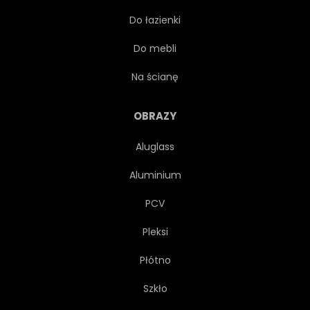
Do łazienki
CELEBRACJA
ROMANTYCZNE
Do mebli
PŁYN
KIELISZEK DO WINA
Na ścianę
OCEANU
NATURA
OBRAZY
Aluglass
ŚWIATŁO
SYLWETKA
Aluminium
ROCZNICA
TOAST
PCV
Pleksi
PROJEKTOWAĆ
STRESZCZENIE
Płótno
LATO
NOC
MIŁOŚĆ
Szkło