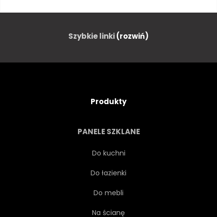
SATELITA
KOSMICZNYM
POTWÓR
EMOCJA
Szybkie linki
(rozwiń)
ARCHITEKTURA
PRZYSZŁOŚĆ
Produkty
PANELE SZKLANE
Do kuchni
Do łazienki
Do mebli
Na ścianę