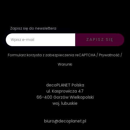
Zapisz się do newslettera
ZAPISZ SIĘ
Formularz korzysta z zabezpieczenia reCAPTCHA /
Prywatność
/
Warunki
decoPLANET Polska
ul. Kasprowicza 47
66-400 Gorzów Wielkopolski
woj. lubuskie
biuro@decoplanet.pl