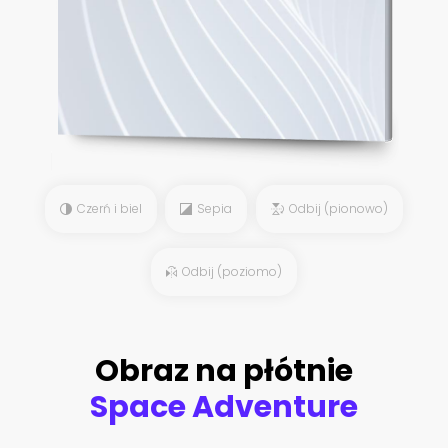
Czerń i biel
Sepia
Odbij (pionowo)
Odbij (poziomo)
Obraz na płótnie
Space Adventure