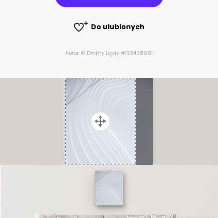
Do ulubionych
Autor: © Dmitry Ligay #132458061