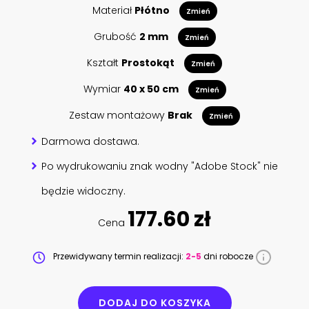
Materiał
Płótno
Zmień
Grubość
2 mm
Zmień
Kształt
Prostokąt
Zmień
Wymiar
40 x 50 cm
Zmień
Zestaw montażowy
Brak
Zmień
Darmowa dostawa.
Po wydrukowaniu znak wodny "Adobe Stock" nie
będzie widoczny.
177.60 zł
Cena
Przewidywany termin realizacji:
2-5
dni robocze
DODAJ DO KOSZYKA