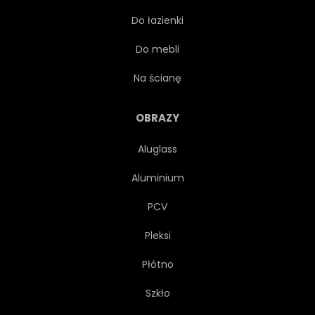
Do łazienki
GRIZZLY
SCENA
Do mebli
PEJZAŻ
TŁO
NATURA
Na ścianę
DZIKI
DZIKOŚĆ
OBRAZY
Aluglass
BEZDROŻA
GLĘBOKO
Aluminium
MASYWNY
PCV
Pleksi
NIEBEZPIECZEŃSTWO
CZYNNY
Płótno
AUSSENAUFNAHME
CHODZENIE
Szkło