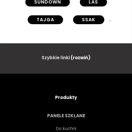
SUNDOWN
LAS
TAJGA
SSAK
ZWIERZĘ
DRAPIEŻNIK
CARNIVORE
CZERWONY
Szybkie linki
(rozwiń)
ZIELENI
PODSZYT
DRZEWA
LAS
Produkty
FINLANDIA
EUROPEJSKIEJ
PANELE SZKLANE
MĘŻCZYZNA
DOROSŁY
Do kuchni