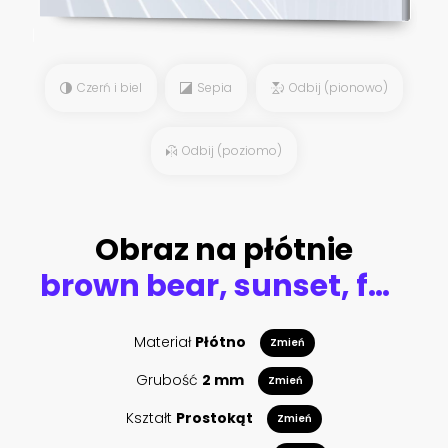
Czerń i biel
Sepia
Odbij (pionowo)
Odbij (poziomo)
Obraz na płótnie
brown bear, sunset, forest
Materiał
Płótno
Zmień
Grubość
2 mm
Zmień
Kształt
Prostokąt
Zmień