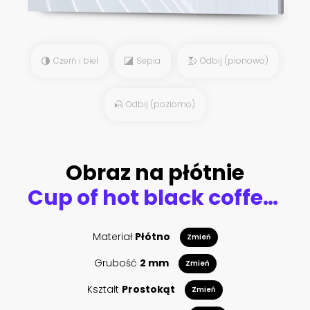
Czerń i biel
Sepia
Odbij (pionowo)
Odbij (poziomo)
Obraz na płótnie
Cup of hot black coffee with old wooden mill grinder
Materiał
Płótno
Zmień
Grubość
2 mm
Zmień
Kształt
Prostokąt
Zmień