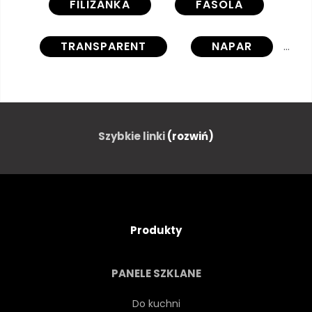
FILIŻANKA
FASOLA
TRANSPARENT
NAPAR
SZLIFIERKA
NAPOJE
EXPRESSO
CZARNY
Szybkie linki
(rozwiń)
JUTA
KAWIARNIA
MENU
ŚNIADANIE
Produkty
PALONA
ZIARNO
PANELE SZKLANE
BABECZKA
NAPÓJ
Do kuchni