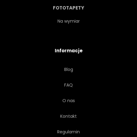
STARY
RANEK
ŁYŻKA
FOTOTAPETY
TRADYCYJNYCH
CIEMNY
Na wymiar
RETRO
RAMA
Informacje
NASIENIE
SKŁADNIKA
Blog
DREWNIANY
TŁO
FAQ
ŚWIEŻY
SKLEP
O nas
PROSTY
ARABICA
Kontakt
STILL-LIFE
Regulamin