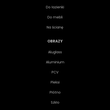
Do łazienki
PRZERWA
KAKAO
Do mebli
NIEBIESKI
CZEKOLADA
Na ścianę
TEREN
CYNAMON
OBRAZY
Aluglass
SZUFELKA
WYPRAŻAĆ
Aluminium
STÓŁ
KOFEINA
PCV
Pleksi
UZALEŻNIENIE
PRALINE
Płótno
ZAPACH
LIŚĆ
SMAK
Szkło