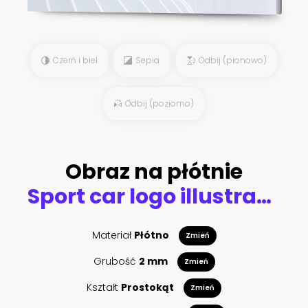
Czerń i biel
Sepia
Odbij (pionowo)
Odbij (poziomo)
Obraz na płótnie
Sport car logo illustration on dark background.
Materiał
Płótno
Zmień
Grubość
2 mm
Zmień
Kształt
Prostokąt
Zmień