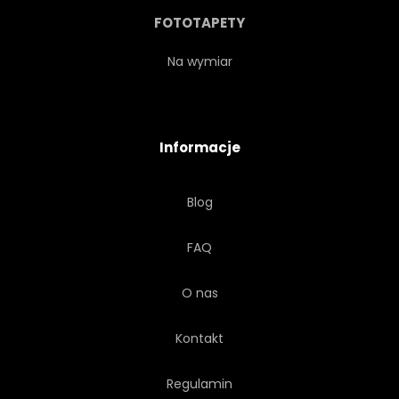
ILUSTRACJA
IKONA
FOTOTAPETY
UMYĆ
PRZEWÓZ
Na wymiar
OBIEKT
MOTOR
Informacje
PROJEKTOWAĆ
TEKST
Blog
PRĘDKOŚĆ
MASZYNA
FAQ
SPÓŁKA
TRANSPORT
O nas
ZESTAW
SYLWETKA
Kontakt
NAPRAWA
PRZEMYSŁ
Regulamin