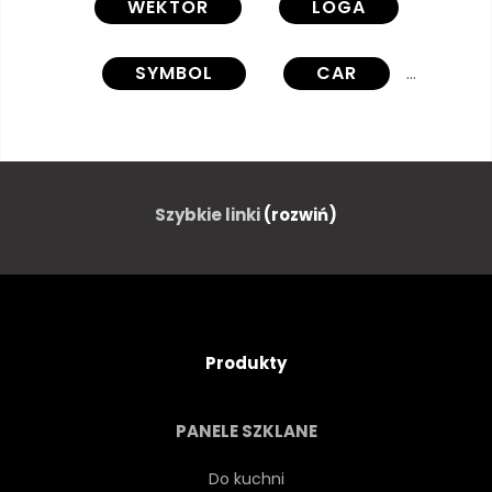
WEKTOR
LOGA
SYMBOL
CAR
PRZEJAZD
OGIEŃ
FURGONETKA
PODRÓŻ
Szybkie linki
(rozwiń)
FIRMOWY
MEDIA
POTĘGA
BIZNES
Produkty
KONCEPCJA
ZNAK
PANELE SZKLANE
PRZEDSTAWIENIE
SZABLON
Do kuchni