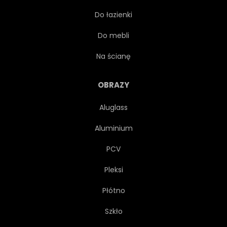
Do łazienki
LUKSUS
SPOŁECZNYCH
Do mebli
SŁUŻBA
TUNING
Na ścianę
ELEMENT
GRAFICZNY
OBRAZY
Aluglass
SILNIK
POJAZD
Aluminium
WYOBRAŻENIE
STRESZCZENIE
PCV
Pleksi
GODŁO
SAMOCHODÓW
Płótno
NOWOCZESNY
MECHANIZM
Szkło