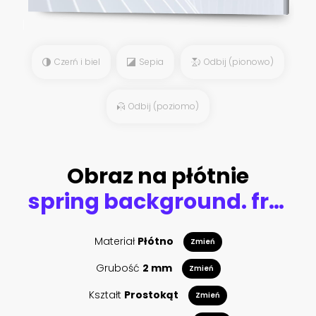
Czerń i biel
Sepia
Odbij (pionowo)
Odbij (poziomo)
Obraz na płótnie
spring background. fruit flowers on wooden table
Materiał
Płótno
Zmień
Grubość
2 mm
Zmień
Kształt
Prostokąt
Zmień