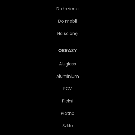
Do łazienki
LIŚĆ
LATO
ZBLIŻENIE
Do mebli
MIĘKKI
ELEMENT
Na ścianę
CZYSTY
GRUSZKA
OBRAZY
Aluglass
GRANICA
DZIEŃ
Aluminium
KONCEPCJA
OGRODNICTWO
PCV
Pleksi
KRUCHOŚĆ
PROMIEŃ
Płótno
FOCUS
SŁUPEK
Szkło