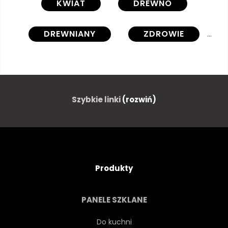
KWIAT
DREWNO
DREWNIANY
ZDROWIE
KWITNĄĆ
DRZEWA
BIAŁY
ZAPACH
Szybkie linki
(rozwiń)
PROJEKTOWAĆ
ŚWIEŻY
ŚWIEŻOŚĆ
KWITNĄCY
Produkty
KWIAT
MARSZ
PANELE SZKLANE
NOWY
MAJ
SADU
Do kuchni