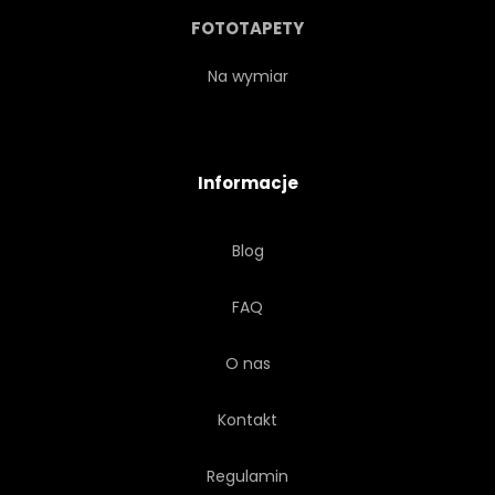
BLISKO
SELEKTYWNEJ
FOTOTAPETY
ROŚLINA
KOMPOZYCJA
Na wymiar
URODA
PIĘKNY
Informacje
GAŁĄŹ
NATURA
Blog
FAQ
O nas
Kontakt
Regulamin