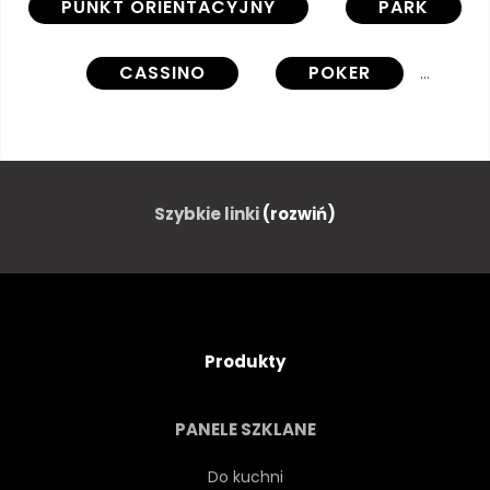
PUNKT ORIENTACYJNY
PARK
CASSINO
POKER
BOGATY
RIWIERA
ZNAK
NIEBO
Szybkie linki
(rozwiń)
SUNDOWN
TOURISMUS
TURYSTA
PODRÓŻ
Produkty
DRZEWA
WAKACJE
PANELE SZKLANE
WODA
BOGACTWO
Do kuchni