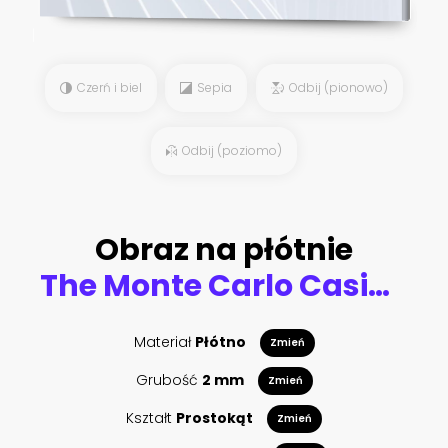
Czerń i biel
Sepia
Odbij (pionowo)
Odbij (poziomo)
Obraz na płótnie
The Monte Carlo Casino, gambling and entertainment complex located in Monte Carlo, Monaco, Cote de Azul, France, Europe.
Materiał
Płótno
Zmień
Grubość
2 mm
Zmień
Kształt
Prostokąt
Zmień