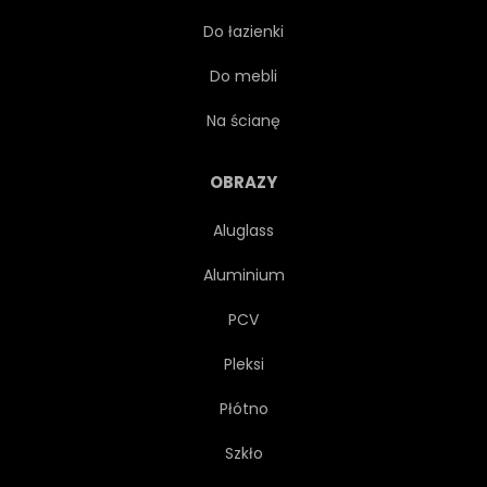
Do łazienki
HAZARD
ARCHITEKTURA
Do mebli
FONTANNA
FRANCJA
Na ścianę
PEJZAŻ
SZTUKA
OBRAZY
Aluglass
ATRAKCJĄ
NIEBIESKI
Aluminium
BUDYNEK
ZEGAR
PCV
Pleksi
KOLOR
ZMIERZCH
Płótno
EUROPA
WIECZÓR
Szkło