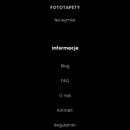
DROGI
SŁAWNY
FOTOTAPETY
KWIAT
GAMBLE
Na wymiar
OGRÓD
WIELKI
Informacje
TRAWA
PIENIĄDZE
Blog
WAKACJE
NOC
FAQ
HOTEL
PAŁAC
O nas
STYL ŻYCIA
DŁOŃ
Kontakt
ŚWIATŁO
LUKSUS
Regulamin