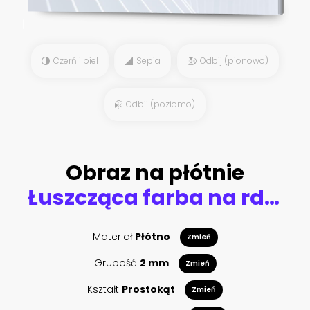
Czerń i biel
Sepia
Odbij (pionowo)
Odbij (poziomo)
Obraz na płótnie
Łuszcząca farba na rdzawej blasze
Materiał
Płótno
Zmień
Grubość
2 mm
Zmień
Kształt
Prostokąt
Zmień