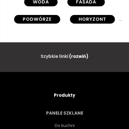
WODA
FASADA
PODWÓRZE
HORYZONT
PATIO
NA ZEWNĄTRZ
STAWY
WATERFRONT
Szybkie linki
(rozwiń)
JASNY
ARCHITEKTURA
NIEBO
NOWOCZESNY
Produkty
ZMIERZCH
ŚWIT
PANELE SZKLANE
ZMIERZCHU
MIESZKALNY
Do kuchni