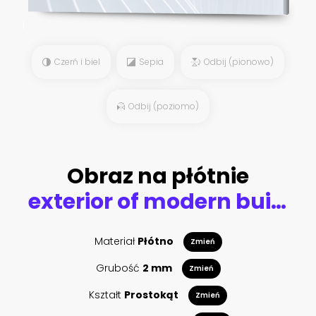
Czerń i biel
Sepia
Odbij (pionowo)
Odbij (poziomo)
Obraz na płótnie
exterior of modern building near pond at twilight
Materiał
Płótno
Zmień
Grubość
2 mm
Zmień
Kształt
Prostokąt
Zmień