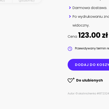
wo)
(poziomo)
Darmowa dostawa.
Po wydrukowaniu zna
widoczny.
123.00 zł
Cena
Przewidywany termin re
DODAJ DO KOSZ
Do ulubionych
Autor: © okalinichenko #87232