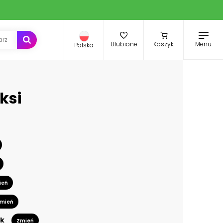
Menu
Ulubione
Koszyk
Polska
ksi
ień
mień
k
Zmień