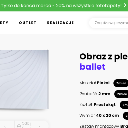
Tylko do końca marca - 20% na wszystkie fototapety!
ETY
OUTLET
REALIZACJE
Obraz z ple
ballet
Materiał
Pleksi
Zmień
Grubość
2 mm
Zmień
Kształt
Prostokąt
Zm
Wymiar
40 x 20 cm
Z
Odbij
Zestaw montażowy
Bra