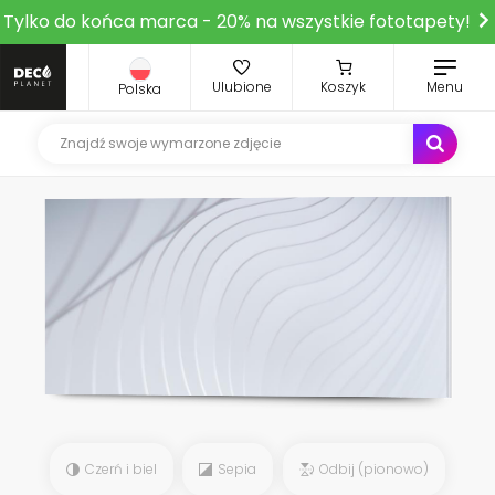
Tylko do końca marca - 20% na wszystkie fototapety!
Ulubione
Koszyk
Menu
Polska
Czerń i biel
Sepia
Odbij (pionowo)