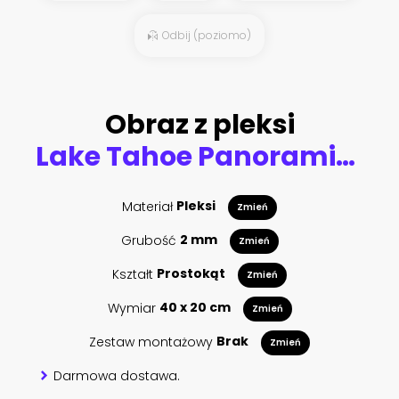
Odbij (poziomo)
Obraz z pleksi
Lake Tahoe Panoramic Beach Landscape
Materiał
Pleksi
Zmień
Grubość
2 mm
Zmień
Kształt
Prostokąt
Zmień
Wymiar
40 x 20 cm
Zmień
Zestaw montażowy
Brak
Zmień
Darmowa dostawa.