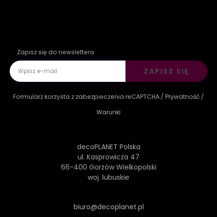
Zapisz się do newslettera
ZAPISZ SIĘ
Formularz korzysta z zabezpieczenia reCAPTCHA /
Prywatność
/
Warunki
decoPLANET Polska
ul. Kasprowicza 47
66-400 Gorzów Wielkopolski
woj. lubuskie
biuro@decoplanet.pl