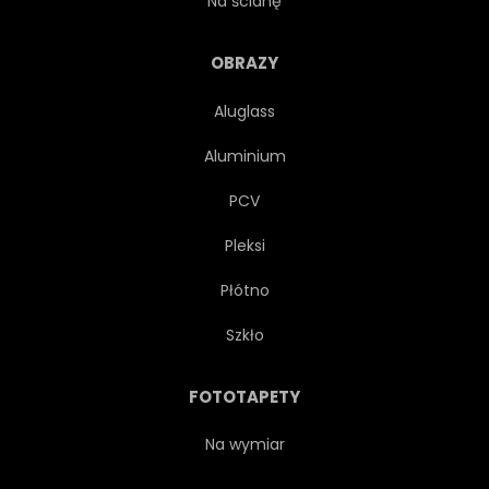
Na ścianę
SŁOŃCE
SŁOŃCE
OBRAZY
Aluglass
ZDROWIE
PUSTY
Aluminium
CZYNNY
PARK
PCV
Pleksi
BEZDROŻA
AUSSENAUFNAHME
Płótno
PODRÓŻ
DRZEWA
Szkło
TAHOE
JASNY
FOTOTAPETY
PIĘKNY
FITNESS
Na wymiar