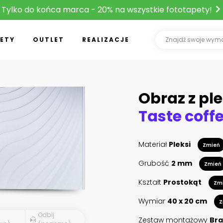
Tylko do końca marca - 20% na wszystkie fototapety!
ETY
OUTLET
REALIZACJE
Obraz z ple
Materiał
Pleksi
Zmień
Grubość
2 mm
Zmień
Kształt
Prostokąt
Zm
Wymiar
40 x 20 cm
Z
Odbij
Zestaw montażowy
Bra