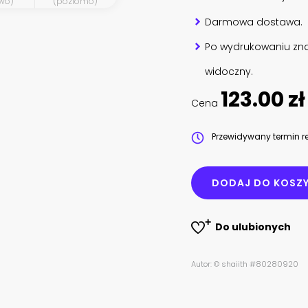
wo)
(poziomo)
Darmowa dostawa.
Po wydrukowaniu zna
widoczny.
123.00 zł
Cena
Przewidywany termin re
DODAJ DO KOSZ
Do ulubionych
Autor: © shaiith #80280920