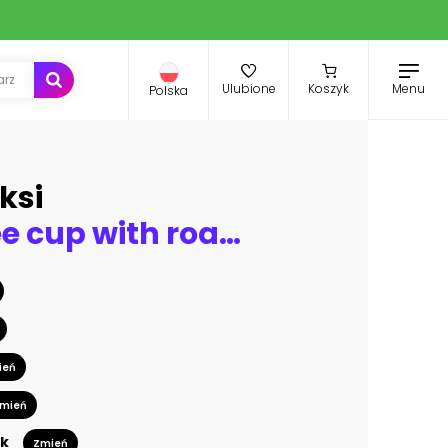
Menu
Ulubione
Koszyk
Polska
ksi
Taste coffee cup with roasted seeds
ień
mień
k
Zmień