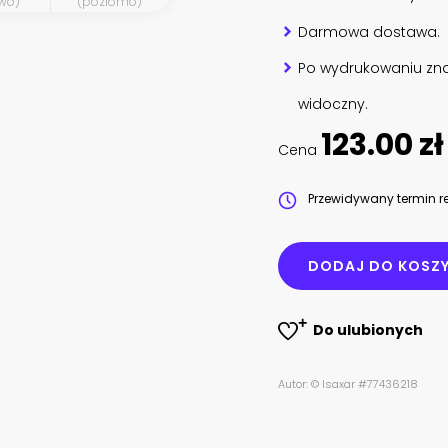
wo)
(poziomo)
Darmowa dostawa.
Po wydrukowaniu zna
widoczny.
123.00 zł
Cena
Przewidywany termin re
DODAJ DO KOSZ
Do ulubionych
Autor: © Isaxar #77436218