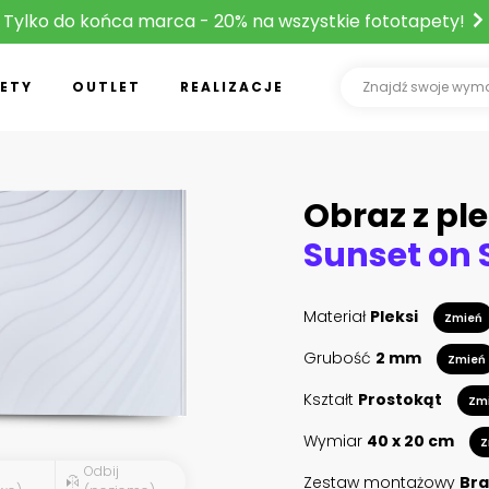
Tylko do końca marca - 20% na wszystkie fototapety!
ETY
OUTLET
REALIZACJE
Obraz z ple
Materiał
Pleksi
Zmień
Grubość
2 mm
Zmień
Kształt
Prostokąt
Zm
Wymiar
40 x 20 cm
Z
Odbij
Zestaw montażowy
Bra