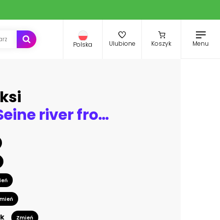
Menu
Ulubione
Koszyk
Polska
ksi
Sunset on Seine river from Pont des arts in Paris
ień
mień
k
Zmień