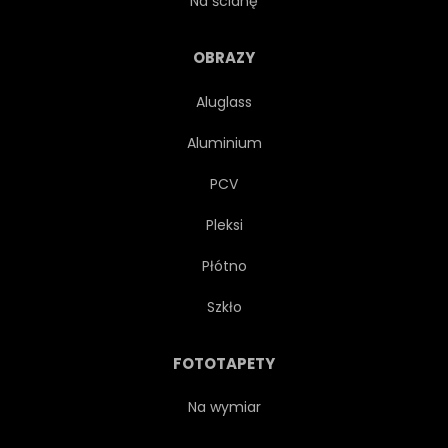
Na ścianę
OZDOBA
OZDOBNY
OBRAZY
Aluglass
RYSUNEK
ETNICZNE
Aluminium
KWIATOWY
GEOMETRYCZNEJ
PCV
Pleksi
GRAFICZNY
ILUSTRACJA
Płótno
NOWOCZESNY
KWIECISTY
Szkło
ZARYS
PATCHWORK
FOTOTAPETY
PRZEWIŃ
KSZTAŁT
Na wymiar