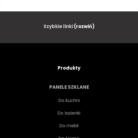
ZESTAW
ROKOKO
RETRO
TAPETA
Szybkie linki
(rozwiń)
ORNAMENT
STARY
TŁO
STRESZCZENIE
Produkty
ARABESKA
PANELE SZKLANE
ARCHITEKTONICZNYCH
Do kuchni
Do łazienki
KLASYCZNEGO
KREATYWNYCH
Do mebli
LOKI
KRZYWA