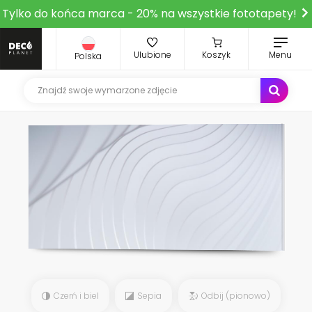
Tylko do końca marca - 20% na wszystkie fototapety!
Ulubione
Koszyk
Menu
Polska
Czerń i biel
Sepia
Odbij (pionowo)