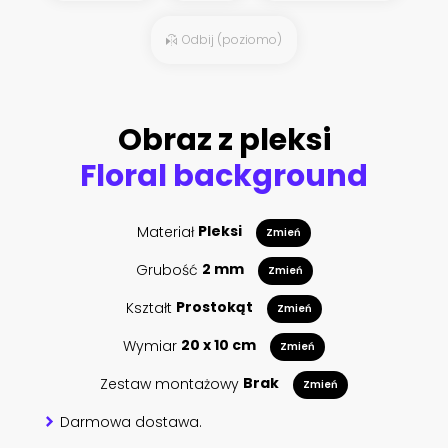
Odbij (poziomo)
Obraz z pleksi
Floral background
Materiał
Pleksi
Zmień
Grubość
2 mm
Zmień
Kształt
Prostokąt
Zmień
Wymiar
20 x 10 cm
Zmień
Zestaw montażowy
Brak
Zmień
Darmowa dostawa.