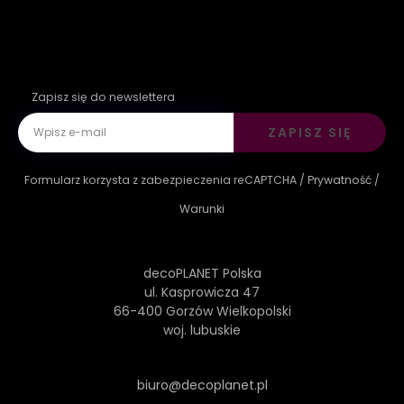
Zapisz się do newslettera
ZAPISZ SIĘ
Formularz korzysta z zabezpieczenia reCAPTCHA /
Prywatność
/
Warunki
decoPLANET Polska
ul. Kasprowicza 47
66-400 Gorzów Wielkopolski
woj. lubuskie
biuro@decoplanet.pl