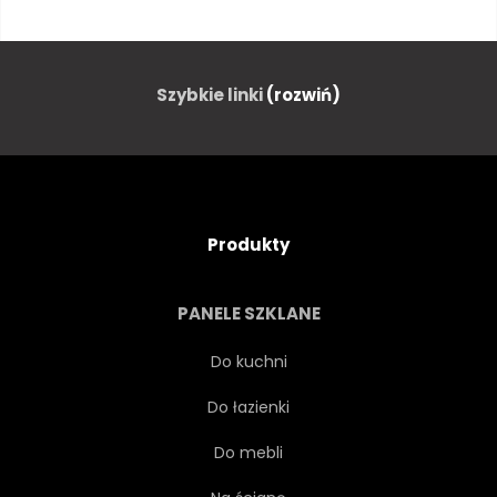
BAKŁAŻAN
CUKINI
OGÓREK
BROKUŁY
Szybkie linki
(rozwiń)
PIETRUSZKA
CZERWONY
GRUSZKA
JABŁKO
Produkty
KALAFIOR
KAPUSTA
PANELE SZKLANE
PIEPRZ
POMIDOR
Do kuchni
Do łazienki
STÓŁ
KWIAT
INNE
Do mebli
ROZMAITOŚĆ
KRZEW