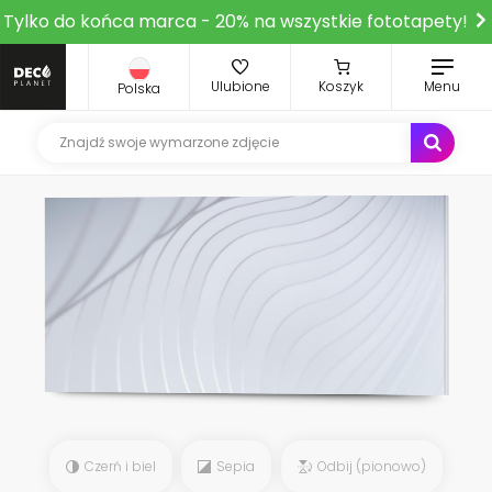
Tylko do końca marca - 20% na wszystkie fototapety!
Ulubione
Koszyk
Menu
Polska
Czerń i biel
Sepia
Odbij (pionowo)