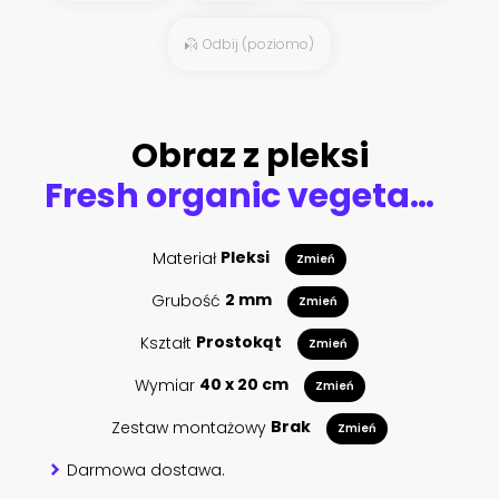
Odbij (poziomo)
Obraz z pleksi
Fresh organic vegetables in wicker basket in the garden
Materiał
Pleksi
Zmień
Grubość
2 mm
Zmień
Kształt
Prostokąt
Zmień
Wymiar
40 x 20 cm
Zmień
Zestaw montażowy
Brak
Zmień
Darmowa dostawa.