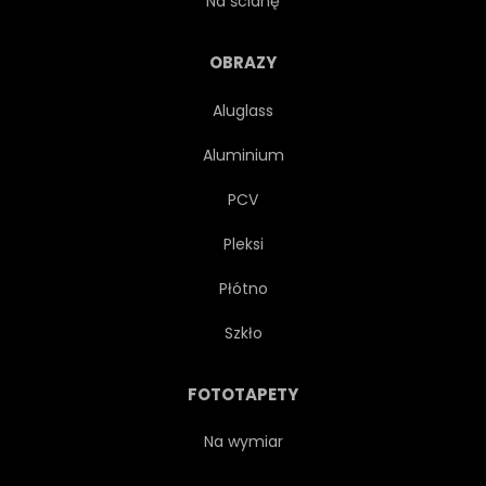
Na ścianę
DRZEWA
ROŚLINA
OBRAZY
Aluglass
OGRÓD
WIKLINA
Aluminium
KOSZ
ZDROWY
PCV
Pleksi
ZIELONY
DIETA
Płótno
ZRÓWNOWAŻONY
SUROWY
Szkło
ŚWIEŻY
ORGANICZNY
FOTOTAPETY
OWOC
WARZYWO
Na wymiar