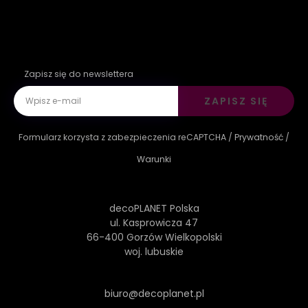
Zapisz się do newslettera
ZAPISZ SIĘ
Formularz korzysta z zabezpieczenia reCAPTCHA /
Prywatność
/
Warunki
decoPLANET Polska
ul. Kasprowicza 47
66-400 Gorzów Wielkopolski
woj. lubuskie
biuro@decoplanet.pl