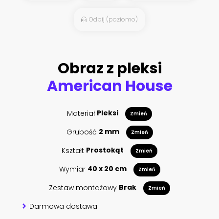
Odbij (poziomo)
Obraz z pleksi
American House
Materiał
Pleksi
Zmień
Grubość
2 mm
Zmień
Kształt
Prostokąt
Zmień
Wymiar
40 x 20 cm
Zmień
Zestaw montażowy
Brak
Zmień
Darmowa dostawa.