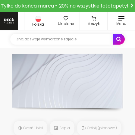
Tylko do końca marca - 20% na wszystkie fototapety!
Ulubione
Koszyk
Menu
Polska
Czerń i biel
Sepia
Odbij (pionowo)