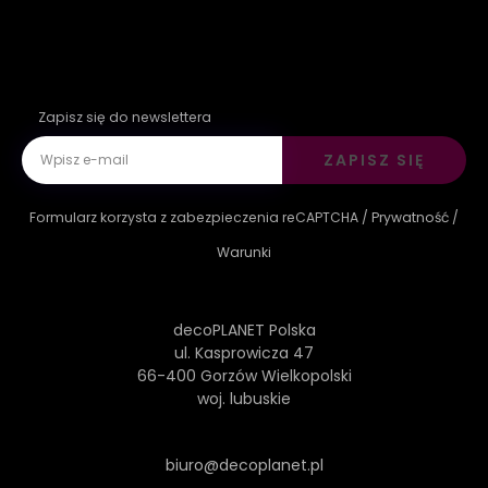
Zapisz się do newslettera
ZAPISZ SIĘ
Formularz korzysta z zabezpieczenia reCAPTCHA /
Prywatność
/
Warunki
decoPLANET Polska
ul. Kasprowicza 47
66-400 Gorzów Wielkopolski
woj. lubuskie
biuro@decoplanet.pl