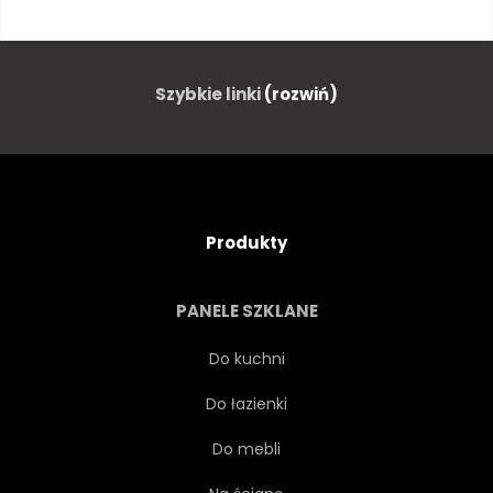
DROGI
OGROMNY
OGRÓD
ŚWIATŁO
Szybkie linki
(rozwiń)
NOC
NIEBO
ZIELONY
TRAWNIK
DRZEWA
Produkty
PEJZAŻ
TRYMER
PANELE SZKLANE
RAMA
STRUKTURA
Do kuchni
Do łazienki
CHODNIK
ZŁUDZENIE
Do mebli