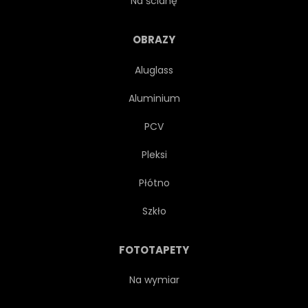
Na ścianę
DZIECI
PEJZAŻ
OBRAZY
Aluglass
LEGENDA
MAGIA
Aluminium
MANIPULACJA
MGŁA
PCV
Pleksi
ZAMGLONY
KSIĘŻYC
Płótno
MECH
GRZYB
MITY
Szkło
MITOLOGIA
NATURA
FOTOTAPETY
ŚCIEŻKA
POKOJOWY
Na wymiar