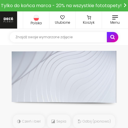
Tylko do końca marca - 20% na wszystkie fototapety!
Ulubione
Koszyk
Menu
Polska
Czerń i biel
Sepia
Odbij (pionowo)