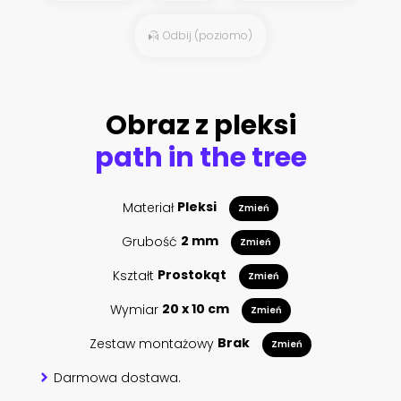
Odbij (poziomo)
Obraz z pleksi
path in the tree
Materiał
Pleksi
Zmień
Grubość
2 mm
Zmień
Kształt
Prostokąt
Zmień
Wymiar
20 x 10 cm
Zmień
Zestaw montażowy
Brak
Zmień
Darmowa dostawa.