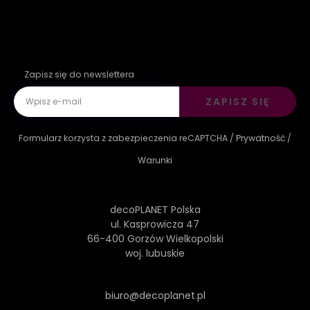
Zapisz się do newslettera
ZAPISZ SIĘ
Formularz korzysta z zabezpieczenia reCAPTCHA /
Prywatność
/
Warunki
decoPLANET Polska
ul. Kasprowicza 47
66-400 Gorzów Wielkopolski
woj. lubuskie
biuro@decoplanet.pl