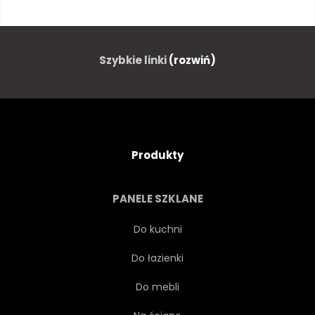
NIEBIESKI
DZIECI
ISTOTA
CHMURA
Szybkie linki
(rozwiń)
CYFROWY
MARZENIE
MARZENIE
MARZYCIELSKI
Produkty
BAŚNIOWY
BAJKA
PANELE SZKLANE
FANTASTYCZNY
FANTASY
Do kuchni
Do łazienki
LOT
LATAĆ
Do mebli
LATAJĄCY
WOLNOŚĆ