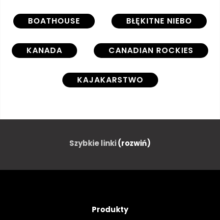
BOATHOUSE
BŁĘKITNE NIEBO
KANADA
CANADIAN ROCKIES
KAJAKARSTWO
DOŚWIADCZENIE
KLEJNOT
KAMIEŃ SZLACHETNY
Szybkie linki
(rozwiń)
SIELANKOWY
JASPIS
KAJAK
KAJAK
Produkty