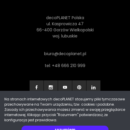
decoPLANET Polska
ul. Kasprowicza 47
66-400 Gorzów Wielkopolski
woj. lubuskie
biuro@decoplanet.pl
tel:
+48 666 210 999
Na stronach internetowych decoPLANET stosujemy pliki tymczasowe
przechowywane na Twoim urządzeniu, tzw. cookies i podobne.
Made with
by Progres Media & decoPLANET
Zasady ich przechowywania możesz zmienić w swojej przeglądarce
internetowej. Klikając przycisk "Rozumiem" potwierdzasz, że
konfiguracja jest prawidłowa.
rozumiem