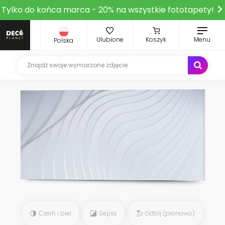
Tylko do końca marca - 20% na wszystkie fototapety!
Ulubione
Koszyk
Menu
Polska
Czerń i biel
Sepia
Odbij (pionowo)