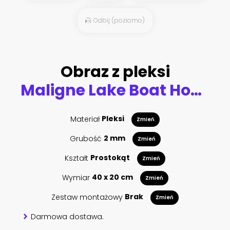
Odbij (poziomo)
Obraz z pleksi
Maligne Lake Boat House with canoa and blue sky, Jasper National Park, Alberta, Canada
Materiał
Pleksi
Zmień
Grubość
2 mm
Zmień
Kształt
Prostokąt
Zmień
Wymiar
40 x 20 cm
Zmień
Zestaw montażowy
Brak
Zmień
Darmowa dostawa.