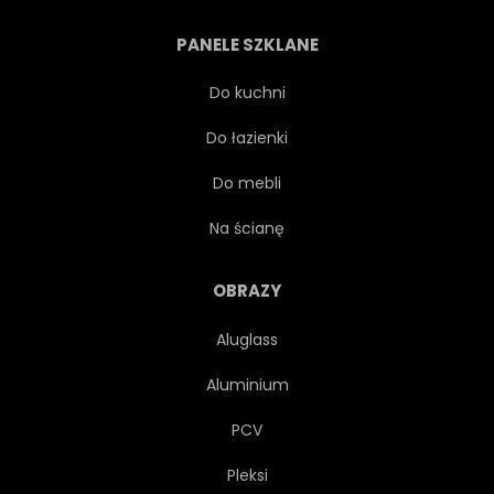
JĘZIORO
PANELE SZKLANE
PUNKT ORIENTACYJNY
Do kuchni
Do łazienki
WYPOCZYNEK
STYL ŻYCIA
Do mebli
GÓRA
CAŁKIEM
Na ścianę
LATO
PODRÓŻ
OBRAZY
Aluglass
SZYDŁO
Aluminium
PCV
Pleksi