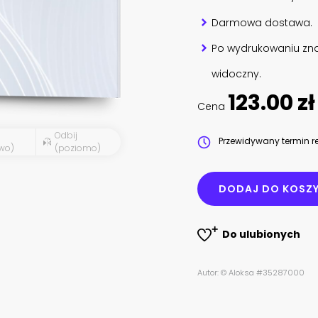
Darmowa dostawa.
Po wydrukowaniu zna
widoczny.
123.00 zł
Cena
Odbij
Przewidywany termin re
wo)
(poziomo)
DODAJ DO KOSZ
Do ulubionych
Autor: © Aloksa #35287000