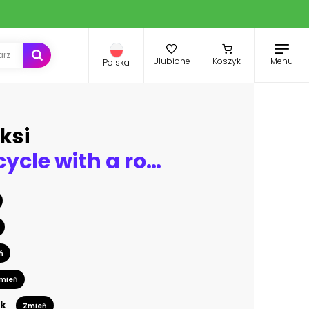
Menu
Ulubione
Koszyk
Polska
ksi
Girl on a bicycle with a romantic butterflies
ń
mień
k
Zmień