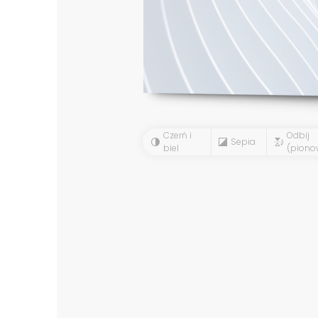
Czerń i
Odbij
Sepia
biel
(piono