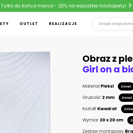
Tylko do końca marca - 20% na wszystkie fototapety!
ETY
OUTLET
REALIZACJE
Obraz z ple
Materiał
Pleksi
Zmień
Grubość
2 mm
Zmień
Kształt
Kwadrat
Zmie
Wymiar
20 x 20 cm
Z
Zestaw montażowy
Bra