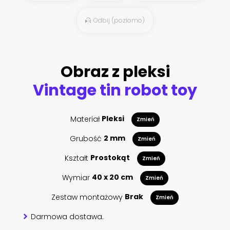
Odbij (poziomo)
Obraz z pleksi
Vintage tin robot toy
Materiał
Pleksi
Zmień
Grubość
2 mm
Zmień
Kształt
Prostokąt
Zmień
Wymiar
40 x 20 cm
Zmień
Zestaw montażowy
Brak
Zmień
Darmowa dostawa.