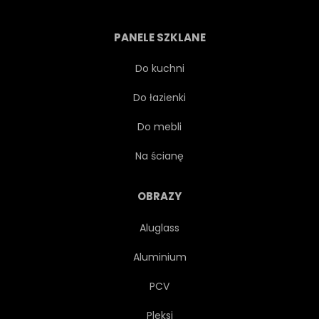
SPLOT
KOLEKCJA
PANELE SZKLANE
ZBIORY
KOLOROWY
Do kuchni
Do łazienki
ŁADNY
CYBORG
Do mebli
ELEKTRYCZNY
FIGURKA
Na ścianę
ZABAWNY
PRZYSZŁOŚĆ
OBRAZY
Aluglass
FUTURYSTYCZNY
Aluminium
NA BIAŁYM TLE
MASZYNA
PCV
Pleksi
METALICZNEJ
NOSTALGIA