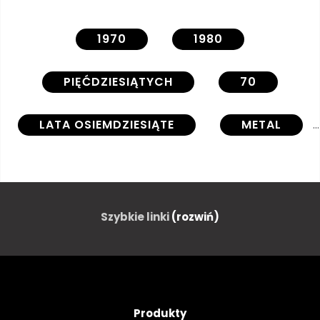
1970
1980
PIĘĆDZIESIĄTYCH
70
LATA OSIEMDZIESIĄTE
METAL
ANTYCZNY
ANTENA
STARODAWNY
TŁO
Szybkie linki
(rozwiń)
CZARNY
MECHANIZM ZEGAROWY
Produkty