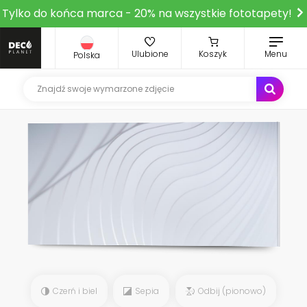
Tylko do końca marca - 20% na wszystkie fototapety!
Ulubione
Koszyk
Menu
Polska
Czerń i biel
Sepia
Odbij (pionowo)