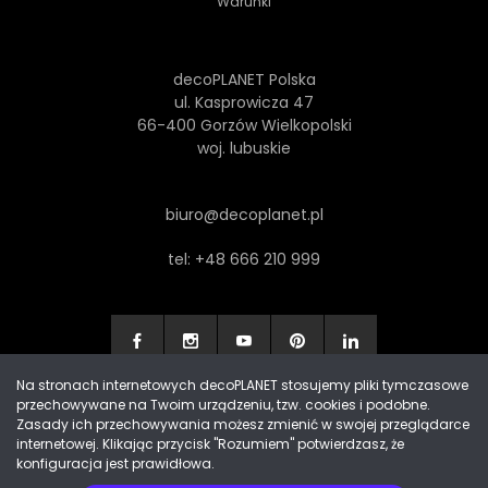
Warunki
decoPLANET Polska
ul. Kasprowicza 47
66-400 Gorzów Wielkopolski
woj. lubuskie
biuro@decoplanet.pl
tel:
+48 666 210 999
Na stronach internetowych decoPLANET stosujemy pliki tymczasowe
przechowywane na Twoim urządzeniu, tzw. cookies i podobne.
Made with
by Progres Media & decoPLANET
Zasady ich przechowywania możesz zmienić w swojej przeglądarce
internetowej. Klikając przycisk "Rozumiem" potwierdzasz, że
konfiguracja jest prawidłowa.