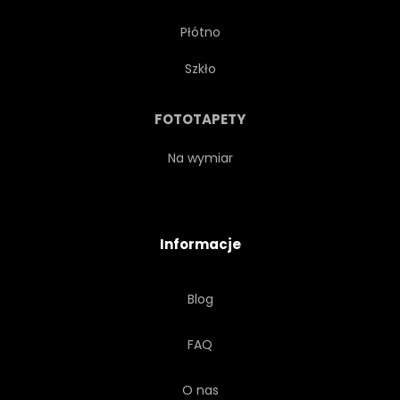
Płótno
STARY
CZERWONY
Szkło
RETRO
ROBOT
FOTOTAPETY
ROBOTYKA
SPRĘŻYNA
Na wymiar
STYL
BLASZANY
Informacje
ZABAWKA
NIEPOWTARZALNY
Blog
VINTAGE
CHODZENIE
FAQ
BIAŁY
WINDUP
O nas