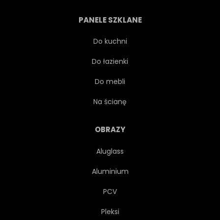
CIĄĆ
RÓWNOŚCI
PANELE SZKLANE
W PLASTERKACH
CIĄĆ
Do kuchni
Do łazienki
OWOC
ZDROWIE
Do mebli
ILUSTRACJA
FOTOGRAFIA
Na ścianę
ESSEN
OBRAZY
Aluglass
Aluminium
PCV
Pleksi