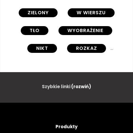
ZIELONY
W WIERSZU
TŁO
WYOBRAŻENIE
NIKT
ROZKAZ
SZTUKA KULINARNA
KIWI
UKŁAD
WZÓR
CIEŃ
Szybkie linki
(rozwiń)
POWTARZANIA
ZGODNOŚĆ
JEDNOSTAJNOŚĆ
ZDROWY
Produkty