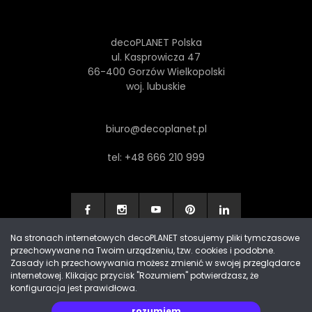
decoPLANET Polska
ul. Kasprowicza 47
66-400 Gorzów Wielkopolski
woj. lubuskie
biuro@decoplanet.pl
tel:
+48 666 210 999
Na stronach internetowych decoPLANET stosujemy pliki tymczasowe
przechowywane na Twoim urządzeniu, tzw. cookies i podobne.
Made with
by Progres Media & decoPLANET
Zasady ich przechowywania możesz zmienić w swojej przeglądarce
internetowej. Klikając przycisk "Rozumiem" potwierdzasz, że
konfiguracja jest prawidłowa.
rozumiem