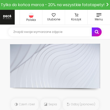
Tylko do końca marca - 20% na wszystkie fototapety!
Ulubione
Koszyk
Menu
Polska
Czerń i biel
Sepia
Odbij (pionowo)