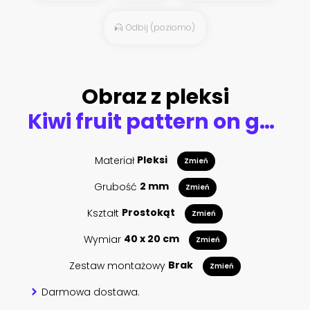
Odbij (poziomo)
Obraz z pleksi
Kiwi fruit pattern on green background
Materiał
Pleksi
Zmień
Grubość
2 mm
Zmień
Kształt
Prostokąt
Zmień
Wymiar
40 x 20 cm
Zmień
Zestaw montażowy
Brak
Zmień
Darmowa dostawa.