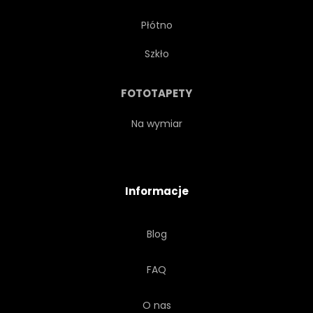
Płótno
STARY
NIEZALICZONA
Szkło
PERSPEKTYWA
WYŚCIG
FOTOTAPETY
PRZEJAŻDŻKA
BŁYSZCZĄCY
Na wymiar
PRĘDKOŚĆ
SPORT
Informacje
SPORT
STYL
RUCHU
Blog
PRZEWÓZ
TRANSPORT
FAQ
PODRÓŻ
POJAZD
O nas