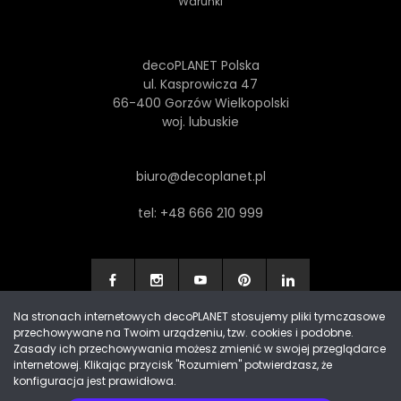
Warunki
decoPLANET Polska
ul. Kasprowicza 47
66-400 Gorzów Wielkopolski
woj. lubuskie
biuro@decoplanet.pl
tel:
+48 666 210 999
Na stronach internetowych decoPLANET stosujemy pliki tymczasowe
przechowywane na Twoim urządzeniu, tzw. cookies i podobne.
Made with
by Progres Media & decoPLANET
Zasady ich przechowywania możesz zmienić w swojej przeglądarce
internetowej. Klikając przycisk "Rozumiem" potwierdzasz, że
konfiguracja jest prawidłowa.