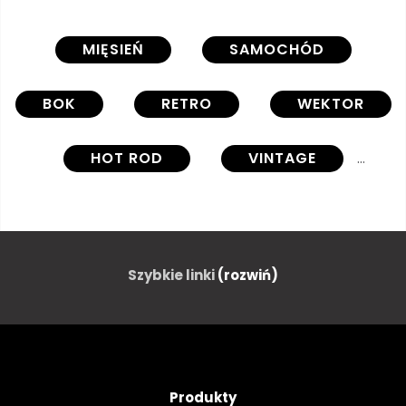
MIĘSIEŃ
SAMOCHÓD
BOK
RETRO
WEKTOR
HOT ROD
VINTAGE
REALISTYCZNY
GORĄCY
AMERYKAŃSKI
CAR
Szybkie linki
(rozwiń)
SAMOCHODÓW
SAMOCHODOWYCH
TŁO
Produkty