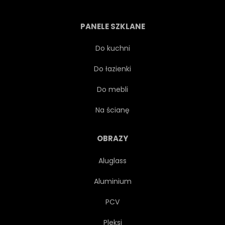
CZERWONY
SAMOCHÓD
PANELE SZKLANE
KRESKÓWKA
CHROM
Do kuchni
Do łazienki
KLASYK
COUPÉ
Do mebli
ZWYCZAJ
PROJEKTOWAĆ
Na ścianę
PRZEJAZD
SILNIK
OBRAZY
Aluglass
SPALIN
SZYBKI
Aluminium
ILUSTRACJA
NA BIAŁYM TLE
PCV
Pleksi
LUKSUS
MOTOR