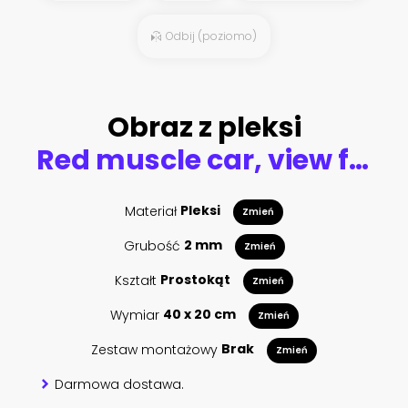
Odbij (poziomo)
Obraz z pleksi
Red muscle car, view from side, in vector.
Materiał
Pleksi
Zmień
Grubość
2 mm
Zmień
Kształt
Prostokąt
Zmień
Wymiar
40 x 20 cm
Zmień
Zestaw montażowy
Brak
Zmień
Darmowa dostawa.