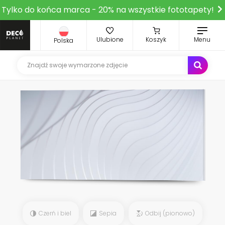
Tylko do końca marca - 20% na wszystkie fototapety!
Ulubione
Koszyk
Menu
Polska
Czerń i biel
Sepia
Odbij (pionowo)