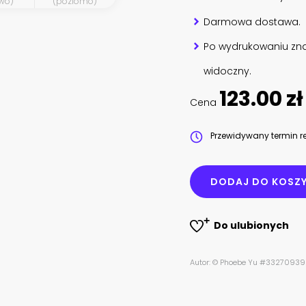
wo)
(poziomo)
Darmowa dostawa.
Po wydrukowaniu zna
widoczny.
123.00 zł
Cena
Przewidywany termin re
DODAJ DO KOSZ
Do ulubionych
Autor: © Phoebe Yu #3327093