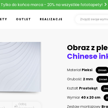
Tylko do końca marca - 20% na wszystkie fototapety!
ETY
OUTLET
REALIZACJE
Obraz z ple
Materiał
Pleksi
Zmień
Grubość
2 mm
Zmień
Kształt
Prostokąt
Zm
Wymiar
40 x 20 cm
Z
Odbij
Zestaw montażowy
Bra