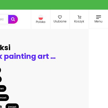
Menu
Ulubione
Koszyk
Polska
ksi
Chinese ink painting art background plant elegant flower peony. Chinese translation : Plant and Blessing.
ień
mień
k
Zmień