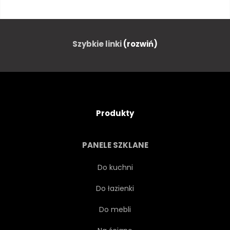
TŁO
SZTUKA
STYL
RAMA
POŁYSK
Szybkie linki
(rozwiń)
SZABLON
WESOŁY
TRYŚNIĘCIE
KSZTAŁT
Produkty
STRESZCZENIE
TAPETA
PANELE SZKLANE
SYMBOL
PROMIEŃ
Do kuchni
Do łazienki
OKRĄGŁY
NATURA
Do mebli
ETYKIETA
SŁONECZNA