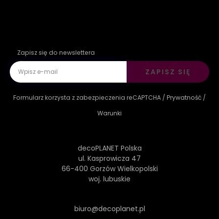
Zapisz się do newslettera
ZAPISZ SIĘ
Formularz korzysta z zabezpieczenia reCAPTCHA /
Prywatność
/
Warunki
decoPLANET Polska
ul. Kasprowicza 47
66-400 Gorzów Wielkopolski
woj. lubuskie
biuro@decoplanet.pl