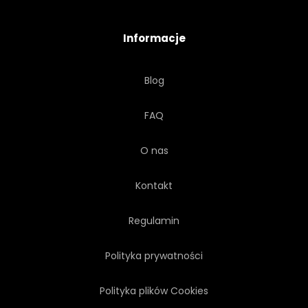
W KSZTAŁCIE SŁOŃCA
Informacje
ŚWIATŁO SŁONECZNE
JASNY
Blog
BIAŁY
WSCHODY
FAQ
BELKA
ZESTAW
O nas
STARY
SUNDOWN
Kontakt
HIPSTER
BŁYSZCZĄCY
Regulamin
Polityka prywatności
MAGIA
Polityka plików Cookies