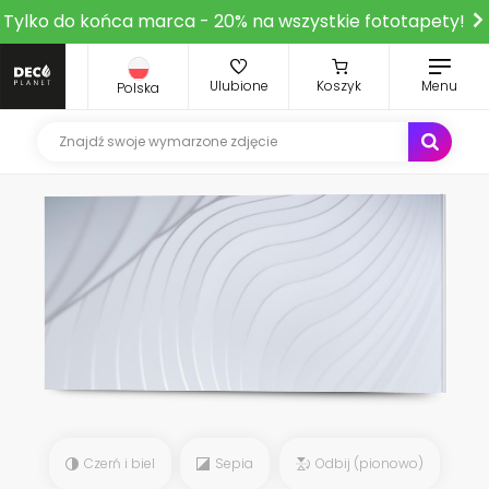
Tylko do końca marca - 20% na wszystkie fototapety!
Ulubione
Koszyk
Menu
Polska
Czerń i biel
Sepia
Odbij (pionowo)