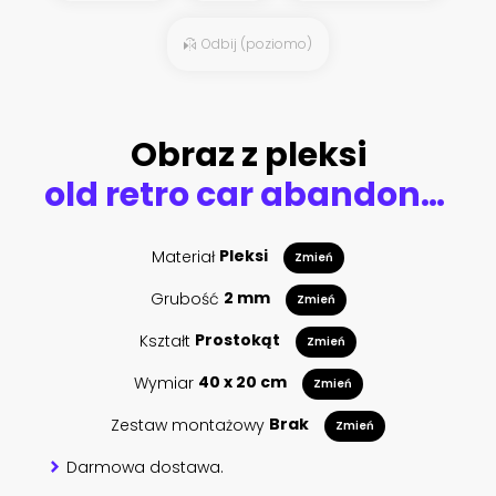
Odbij (poziomo)
Obraz z pleksi
old retro car abandoned between yellow rusty minibuses at an abandoned central bus station
Materiał
Pleksi
Zmień
Grubość
2 mm
Zmień
Kształt
Prostokąt
Zmień
Wymiar
40 x 20 cm
Zmień
Zestaw montażowy
Brak
Zmień
Darmowa dostawa.