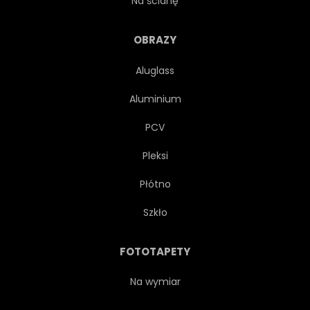
Na ścianę
CIEPŁY
NOWOCZESNY
OBRAZY
Aluglass
OZDOBNY
POŚWIATA
Aluminium
KOLOR
GORĄCY
PCV
Pleksi
POCHODNI
NIEBIESKI
Płótno
PROJEKTOWAĆ
SŁOŃCE
Szkło
VINTAGE
MIEJSCE
FOTOTAPETY
EFEKT
RETRO
Na wymiar