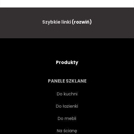
LOT
LATAĆ
MEWA
NATURA
NIEBIESKI
Szybkie linki
(rozwiń)
STADO
ZWIERZĘ
FRAJER
DZIKOŚĆ
Produkty
WOLNOŚĆ
BIAŁY
PANELE SZKLANE
MEWA
MORZE
DZIKI
Do kuchni
Do łazienki
SKRZYDŁO
SKRZYDŁO
Do mebli
GRUPA
FORMACJI
Na ścianę