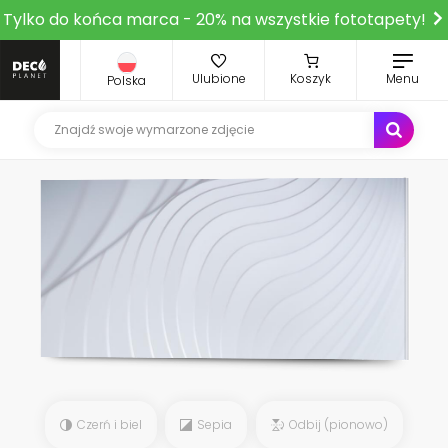
Tylko do końca marca - 20% na wszystkie fototapety!
Ulubione
Koszyk
Menu
Polska
Czerń i biel
Sepia
Odbij (pionowo)