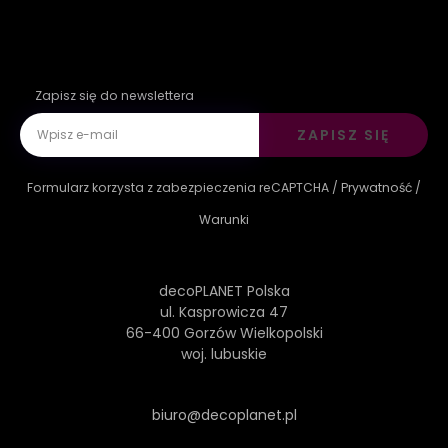
Zapisz się do newslettera
ZAPISZ SIĘ
Formularz korzysta z zabezpieczenia reCAPTCHA /
Prywatność
/
Warunki
decoPLANET Polska
ul. Kasprowicza 47
66-400 Gorzów Wielkopolski
woj. lubuskie
biuro@decoplanet.pl