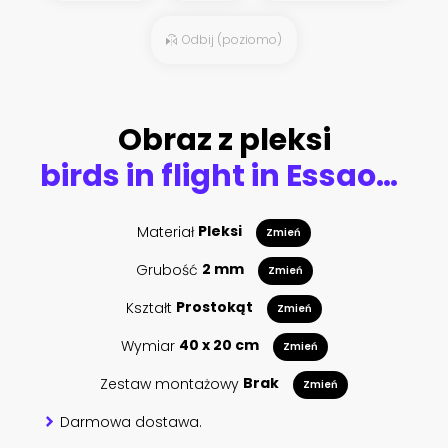
Odbij (poziomo)
Obraz z pleksi
birds in flight in Essaouira, Morocco
Materiał
Pleksi
Zmień
Grubość
2 mm
Zmień
Kształt
Prostokąt
Zmień
Wymiar
40 x 20 cm
Zmień
Zestaw montażowy
Brak
Zmień
Darmowa dostawa.