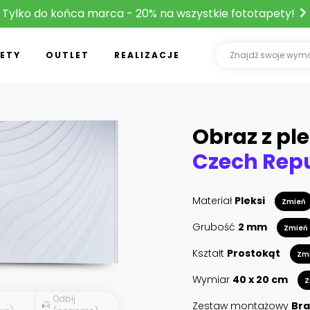
Tylko do końca marca - 20% na wszystkie fototapety!
ETY
OUTLET
REALIZACJE
Obraz z ple
Materiał
Pleksi
Zmień
Grubość
2 mm
Zmień
Kształt
Prostokąt
Zm
Wymiar
40 x 20 cm
Z
Odbij
Zestaw montażowy
Bra