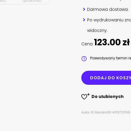
wo)
(poziomo)
Darmowa dostawa.
Po wydrukowaniu zna
widoczny.
123.00 zł
Cena
Przewidywany termin re
DODAJ DO KOSZ
Do ulubionych
Autor: © Westend61 #315713199