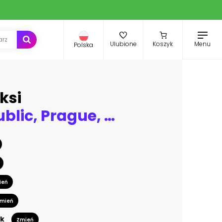
Menu
Ulubione
Koszyk
Polska
ksi
Czech Republic, Prague, Vltava River, Charles Bridge, Prague Castle and surrounding buildings at night
ień
mień
k
Zmień