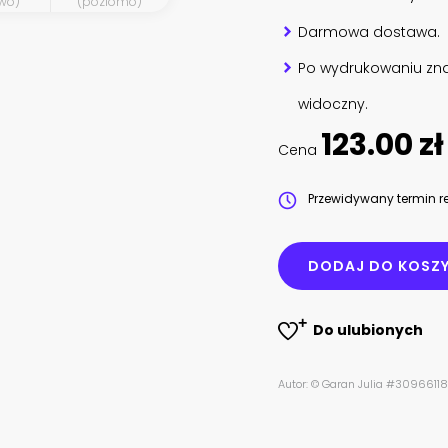
wo)
(poziomo)
Darmowa dostawa.
Po wydrukowaniu zna
widoczny.
123.00 zł
Cena
Przewidywany termin re
DODAJ DO KOSZ
Do ulubionych
Autor: © Garan Julia #30966118