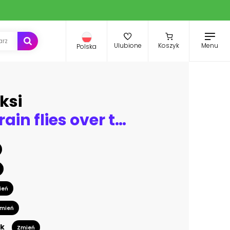
Menu
Ulubione
Koszyk
Polska
ksi
Futuristic train flies over the surface of the water on an air route. Flying transport of the future. Environmentally friendly technology. Conceptual creative illustration. Copy space. 3D rendering.
ień
mień
k
Zmień