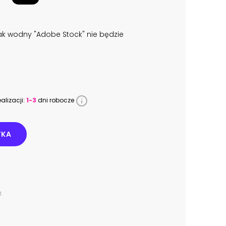
k wodny "Adobe Stock" nie będzie
alizacji:
1-3
dni robocze
YKA
1