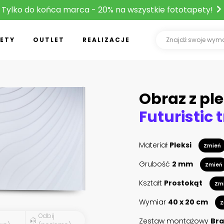
Tylko do końca marca - 20% na wszystkie fototapety!
ETY
OUTLET
REALIZACJE
Obraz z ple
Materiał
Pleksi
Zmień
Grubość
2 mm
Zmień
Kształt
Prostokąt
Zm
Wymiar
40 x 20 cm
Z
Odbij
Zestaw montażowy
Bra