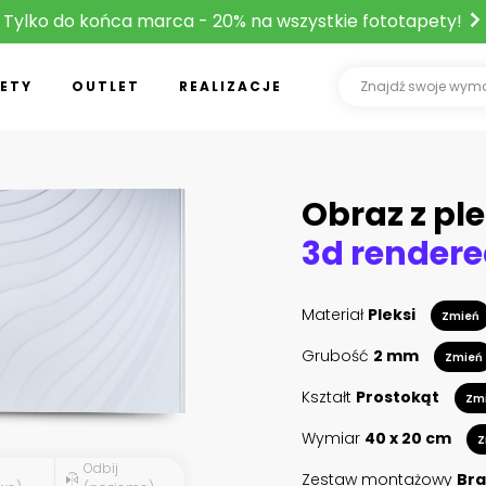
Tylko do końca marca - 20% na wszystkie fototapety!
ETY
OUTLET
REALIZACJE
Obraz z ple
Materiał
Pleksi
Zmień
Grubość
2 mm
Zmień
Kształt
Prostokąt
Zm
Wymiar
40 x 20 cm
Z
Odbij
Zestaw montażowy
Bra