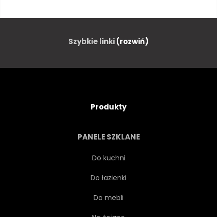
SZEŚĆDZIESIĄTYCH
SZTUKA
KRESKÓWKA
KOMIKS
Szybkie linki
(rozwiń)
ILUSTRACJA
POP
VINTAGE
TELEWIZJA
Produkty
KANAŁ
PROGRAM
PANELE SZKLANE
WYŚWIETLAĆ
PRZEDSTAWIENIE
Do kuchni
Do łazienki
TECHNOLOGIA
STARY
Do mebli
NADAWCZYCH
ROZRYWKA