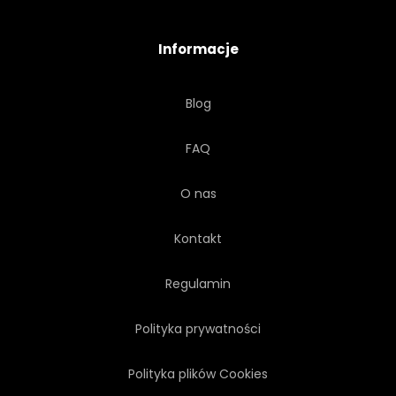
ELEKTRYCZNE
WEKTOR
Informacje
PRZESTARZAŁY
BRĄZOWY
Blog
TŁO
STACJA
FAQ
ELEKTRYCZNY
CIEŃ
O nas
PRZYPADEK
STAROMODNY
Kontakt
ANTENOWE
REALISTYCZNY
Regulamin
Polityka prywatności
Polityka plików Cookies