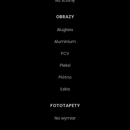
Na ścianę
KLASYK
EKRAN
OBRAZY
Aluglass
PROJEKTOWAĆ
FILM
Aluminium
ANALOGOWYCH
NIEAKTUALNE
PCV
Pleksi
WIDEO
TUNERA
Płótno
RURA
DOM
STYL
Szkło
WIDZOWIE
ELEKTRONICZNY
FOTOTAPETY
MEDIA
ANTENA
Na wymiar