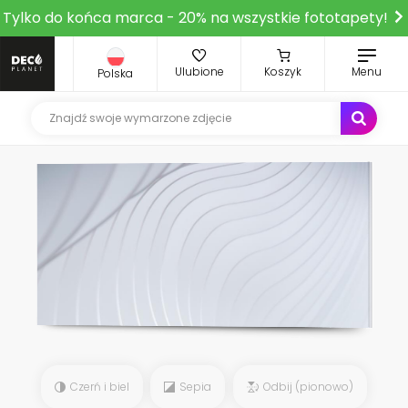
Tylko do końca marca - 20% na wszystkie fototapety!
Ulubione
Koszyk
Menu
Polska
Czerń i biel
Sepia
Odbij (pionowo)