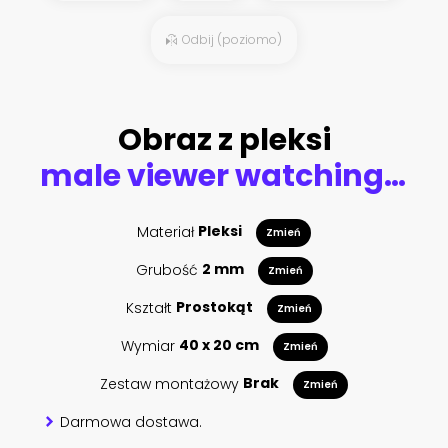
Odbij (poziomo)
Obraz z pleksi
male viewer watching TV. Television propaganda, film and news
Materiał
Pleksi
Zmień
Grubość
2 mm
Zmień
Kształt
Prostokąt
Zmień
Wymiar
40 x 20 cm
Zmień
Zestaw montażowy
Brak
Zmień
Darmowa dostawa.