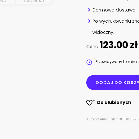
wo)
(poziomo)
Darmowa dostawa.
Po wydrukowaniu zna
widoczny.
123.00 zł
Cena
Przewidywany termin re
DODAJ DO KOSZ
Do ulubionych
Autor: © Alina Trifan #30195271