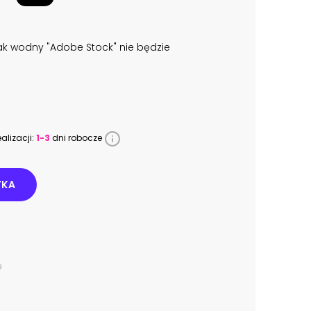
k wodny "Adobe Stock" nie będzie
alizacji:
1-3
dni robocze
YKA
9