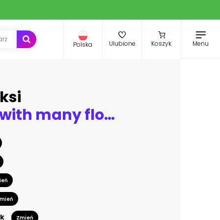
Menu
Ulubione
Koszyk
Polska
ksi
A bouquet with many flowers after a wedding
ień
mień
k
Zmień