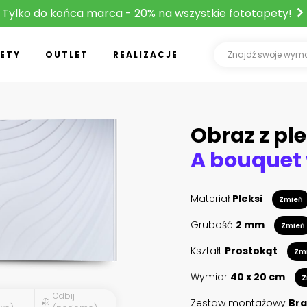
Tylko do końca marca - 20% na wszystkie fototapety!
ETY
OUTLET
REALIZACJE
Obraz z ple
Materiał
Pleksi
Zmień
Grubość
2 mm
Zmień
Kształt
Prostokąt
Zm
Wymiar
40 x 20 cm
Z
Odbij
Zestaw montażowy
Bra