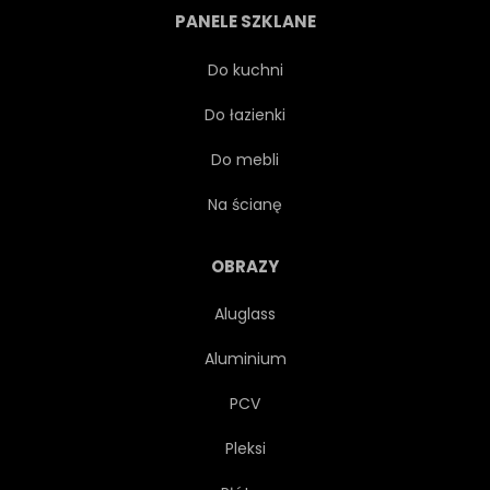
PANELE SZKLANE
BIAŁY
NA BIAŁYM TLE
Do kuchni
Do łazienki
ŁADNY
OBIEKT
Do mebli
SZKIC
CIĄGNIONE
Na ścianę
RĘKA
DZIECI
OBRAZY
Aluglass
ZWIERZĘ
BRĄZOWY
Aluminium
DZIECI
ZABAWA
PCV
Pleksi
CHARAKTER
LINIA