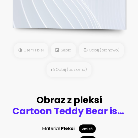
Czerń i biel
Sepia
Odbij (pionowo)
Odbij (poziomo)
Obraz z pleksi
Cartoon Teddy Bear isolated on a white background
Materiał
Pleksi
Zmień