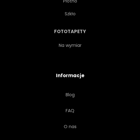
Płótno
FUTRO
DŁUGOPIS
Szkło
PRZYMILNY
ELEMENT
FOTOTAPETY
OFIARA
CZARNY
Na wymiar
PUSZYSTY
UŚMIECHAJĄCY SIĘ
Informacje
PROJEKTOWAĆ
KOLOR
Blog
SPINACZE
KREDKA
FAQ
NOWORODEK
SZTUKA
O nas
OBRAZ
DZIKI