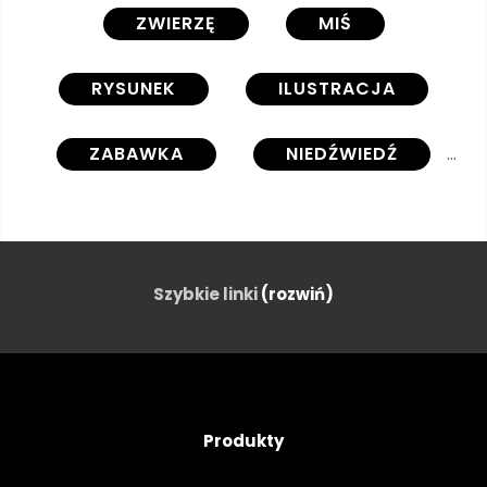
ZWIERZĘ
MIŚ
RYSUNEK
ILUSTRACJA
ZABAWKA
NIEDŹWIEDŹ
KRESKÓWKA
OBRAZ
WIDOK
WEKTOR
Szybkie linki
(rozwiń)
LUDZIE
PRZEDNI
DZIECIŃSTWO
POJEDYNCZY
Produkty
MIĘKKOŚĆ
TŁO