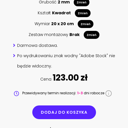
Grubość
2 mm
Zmień
Kształt
Kwadrat
Zmień
Wymiar
20 x 20 cm
Zmień
Zestaw montażowy
Brak
Zmień
Darmowa dostawa.
Po wydrukowaniu znak wodny "Adobe Stock" nie
będzie widoczny.
123.00 zł
Cena
Przewidywany termin realizacji:
1-3
dni robocze
DODAJ DO KOSZYKA