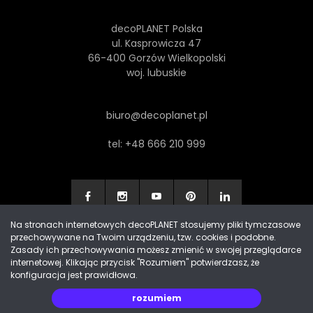
decoPLANET Polska
ul. Kasprowicza 47
66-400 Gorzów Wielkopolski
woj. lubuskie
biuro@decoplanet.pl
tel:
+48 666 210 999
Na stronach internetowych decoPLANET stosujemy pliki tymczasowe
przechowywane na Twoim urządzeniu, tzw. cookies i podobne.
Made with
by Progres Media & decoPLANET
Zasady ich przechowywania możesz zmienić w swojej przeglądarce
internetowej. Klikając przycisk "Rozumiem" potwierdzasz, że
konfiguracja jest prawidłowa.
rozumiem