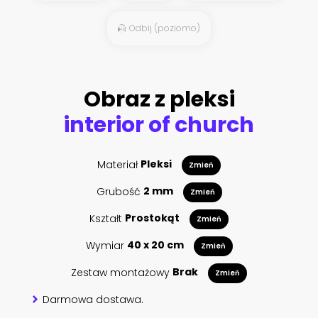
Odbij (poziomo)
Obraz z pleksi
interior of church
Materiał
Pleksi
Zmień
Grubość
2 mm
Zmień
Kształt
Prostokąt
Zmień
Wymiar
40 x 20 cm
Zmień
Zestaw montażowy
Brak
Zmień
Darmowa dostawa.