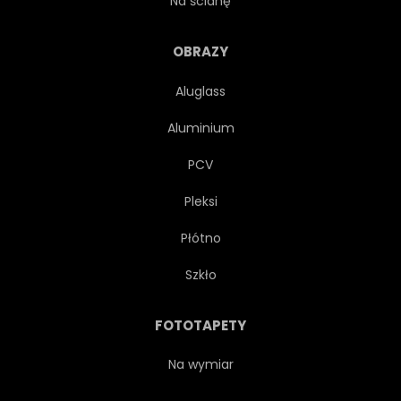
Na ścianę
ZABYTKOWY
ARCHES
OBRAZY
Aluglass
WNĘTRZE
KRZYŻ
Aluminium
PODRÓŻ
PCV
Pleksi
Płótno
Szkło
FOTOTAPETY
Na wymiar