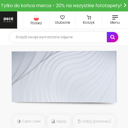
Tylko do końca marca - 20% na wszystkie fototapety!
Ulubione
Koszyk
Menu
Polska
Czerń i biel
Sepia
Odbij (pionowo)