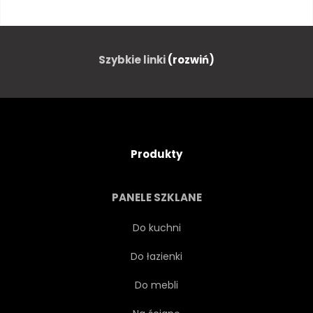
KATOLICKI
BUDYNEK
WEWNĄTRZ
GOTYK
Szybkie linki
(rozwiń)
STARY
CAPPELLA
EUROPA
Produkty
PUNKT ORIENTACYJNY
PANELE SZKLANE
RELIGIJNY
BAZYLIKA
Do kuchni
Do łazienki
OKIENNY
ALEJCE
Do mebli
KATOLICYZM
POLEN