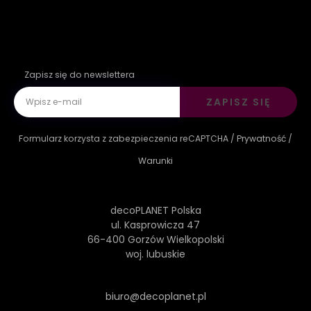
Zapisz się do newslettera
ZAPISZ SIĘ
Formularz korzysta z zabezpieczenia reCAPTCHA /
Prywatność
/
Warunki
decoPLANET Polska
ul. Kasprowicza 47
66-400 Gorzów Wielkopolski
woj. lubuskie
biuro@decoplanet.pl