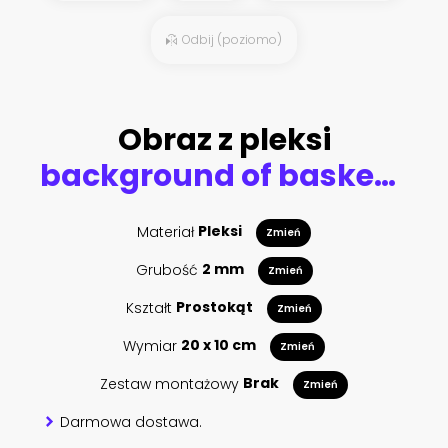
Odbij (poziomo)
Obraz z pleksi
background of basketball sport
Materiał
Pleksi
Zmień
Grubość
2 mm
Zmień
Kształt
Prostokąt
Zmień
Wymiar
20 x 10 cm
Zmień
Zestaw montażowy
Brak
Zmień
Darmowa dostawa.