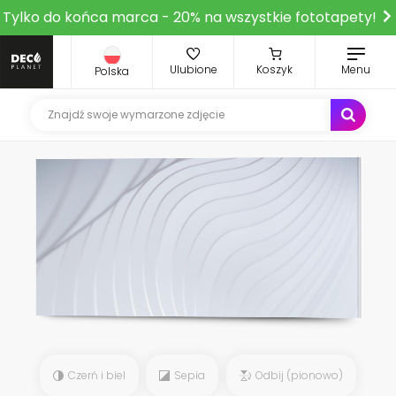
Tylko do końca marca - 20% na wszystkie fototapety!
Ulubione
Koszyk
Menu
Polska
Czerń i biel
Sepia
Odbij (pionowo)