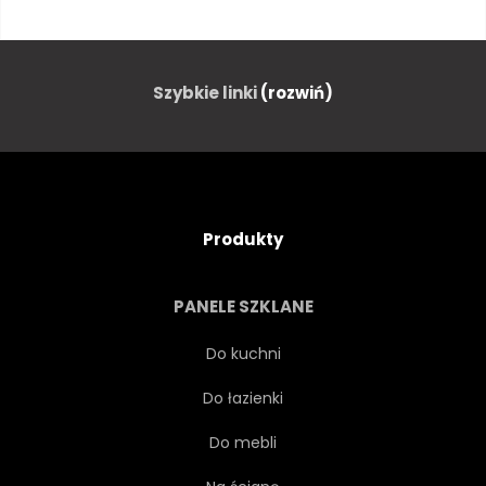
CZARNY
PUSTE
GRANICA
KONKURENCJA
Szybkie linki
(rozwiń)
KREATYWNYCH
OZDOBA
PROJEKTOWAĆ
KROPKA
Produkty
ELEMENT
ENERGIA
PANELE SZKLANE
SPRZĘT
ĆWICZENIE
Do kuchni
Do łazienki
RAMA
ZABAWA
Do mebli
ROZJARZONY
GRAFICZNY