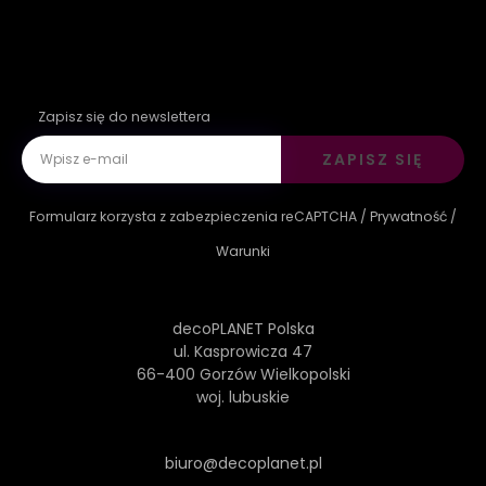
Zapisz się do newslettera
ZAPISZ SIĘ
Formularz korzysta z zabezpieczenia reCAPTCHA /
Prywatność
/
Warunki
decoPLANET Polska
ul. Kasprowicza 47
66-400 Gorzów Wielkopolski
woj. lubuskie
biuro@decoplanet.pl