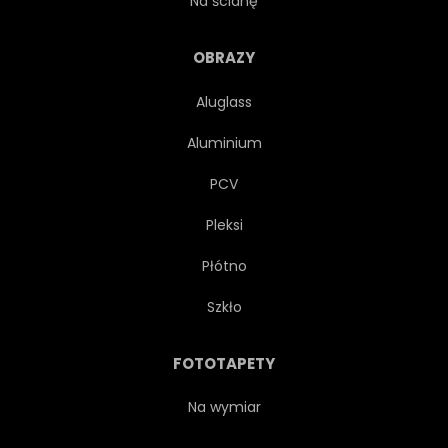
Na ścianę
GRUNGE
ILUSTRACJA
OBRAZY
Aluglass
ATRAMENT
WYPOCZYNEK
Aluminium
MECZ
NOWOCZESNY
PCV
Pleksi
POMARAŃCZOWY
ORNAMENT
Płótno
OBRAZ
WZÓR
GRAĆ
Szkło
CZERWONY
OKRĄGŁY
FOTOTAPETY
KSZTAŁT
SYLWETKA
Na wymiar