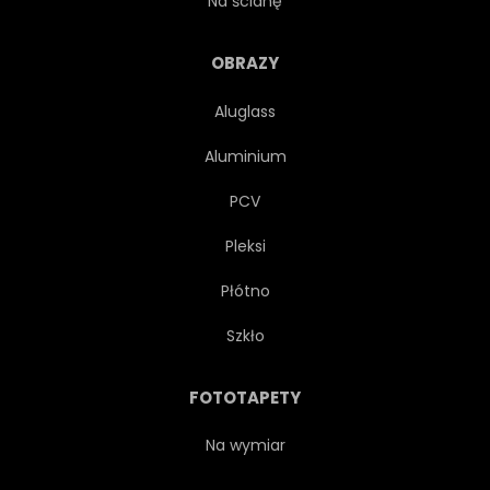
Na ścianę
PIGMENTU
DYM
OBRAZY
Aluglass
MIEJSCE
ROZCHLAPAĆ
Aluminium
MIEJSCU
WIROWA
PCV
Pleksi
TEKSTURA
WODA
Płótno
AKWARELA
FALA
Szkło
SZTORM
GAZ
FOTOTAPETY
PAROWY
NIEBO
Na wymiar