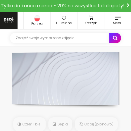
Tylko do końca marca - 20% na wszystkie fototapety!
Ulubione
Koszyk
Menu
Polska
Czerń i biel
Sepia
Odbij (pionowo)