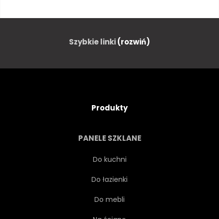
PROJEKTOWAĆ
KROPLA
FARBOWANIA
ELEMENT
Szybkie linki
(rozwiń)
OGIEŃ
PRZEPŁYW
RAMA
GRAFICZNY
Produkty
ATRAMENT
FIRECRACKER
PANELE SZKLANE
FESTIWAL
FAJERWERKI
Do kuchni
Do łazienki
HUK
PŁYN
OBRAZ
Do mebli
RUCH
FARBA
WZÓR