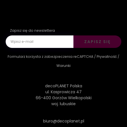
Zapisz się do newslettera
ZAPISZ SIĘ
Formularz korzysta z zabezpieczenia reCAPTCHA /
Prywatność
/
Warunki
decoPLANET Polska
ul. Kasprowicza 47
66-400 Gorzów Wielkopolski
woj. lubuskie
biuro@decoplanet.pl