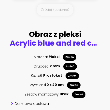
Odbij (poziomo)
Obraz z pleksi
Acrylic blue and red colors in water. Ink blot. Abstract black background.
Materiał
Pleksi
Zmień
Grubość
2 mm
Zmień
Kształt
Prostokąt
Zmień
Wymiar
40 x 20 cm
Zmień
Zestaw montażowy
Brak
Zmień
Darmowa dostawa.