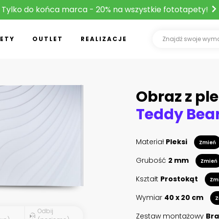
Tylko do końca marca - 20% na wszystkie fototapety!
ETY
OUTLET
REALIZACJE
Obraz z ple
Materiał
Pleksi
Zmień
Grubość
2 mm
Zmień
Kształt
Prostokąt
Zm
Wymiar
40 x 20 cm
Z
Odbij
Zestaw montażowy
Bra