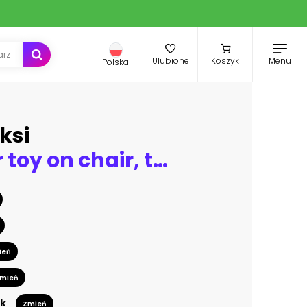
Menu
Ulubione
Koszyk
Polska
ksi
Teddy Bear toy on chair, typewriter, vintage gramophone, old books, radio, globe, binoculars, carnival mask, camera, fiddle on shelf, steering wheel, plane, travel backpack, bow. Retro style photo
ień
mień
k
Zmień