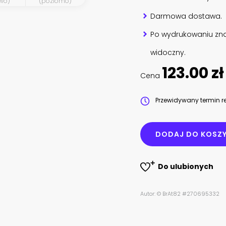
wo)
(poziomo)
Darmowa dostawa.
Po wydrukowaniu zna
widoczny.
123.00 zł
Cena
Przewidywany termin re
DODAJ DO KOSZ
Do ulubionych
Autor: © BrAt82 #270695332