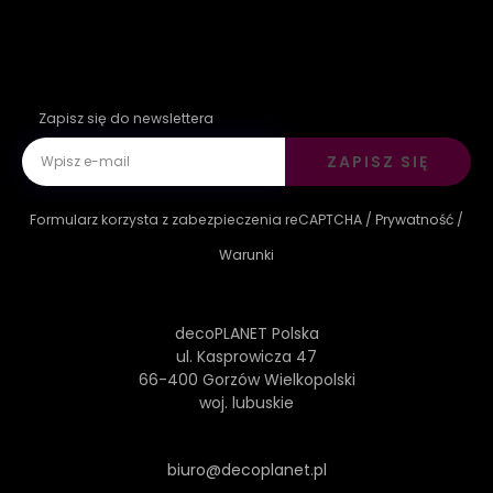
Zapisz się do newslettera
ZAPISZ SIĘ
Formularz korzysta z zabezpieczenia reCAPTCHA /
Prywatność
/
Warunki
decoPLANET Polska
ul. Kasprowicza 47
66-400 Gorzów Wielkopolski
woj. lubuskie
biuro@decoplanet.pl