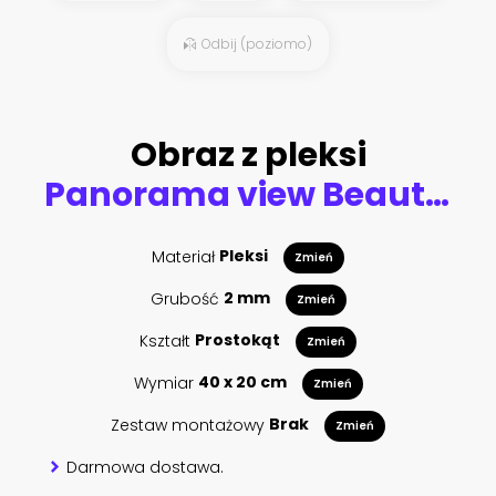
Odbij (poziomo)
Obraz z pleksi
Panorama view Beautiful Spirit Island in Maligne Lake, Jasper National Park, Alberta, Canada
Materiał
Pleksi
Zmień
Grubość
2 mm
Zmień
Kształt
Prostokąt
Zmień
Wymiar
40 x 20 cm
Zmień
Zestaw montażowy
Brak
Zmień
Darmowa dostawa.