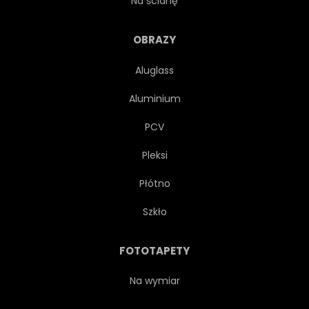
Na ścianę
CANADIAN ROCKIES
GOL
OBRAZY
Aluglass
SŁAWNY
LAS
RANEK
Aluminium
GÓRA
NATURALNY
PCV
Pleksi
PÓŁNOC
PANORAMA
Płótno
SZCZYT
POPULARNY
Szkło
POCZTÓWKA
ZASIĘG
FOTOTAPETY
OPOKA
SKALISTA
Na wymiar