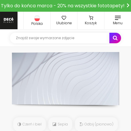
Tylko do końca marca - 20% na wszystkie fototapety!
Ulubione
Koszyk
Menu
Polska
Czerń i biel
Sepia
Odbij (pionowo)