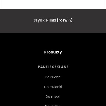
JASPIS
PODRÓŻ
BANFF
WYSPA
Szybkie linki
(rozwiń)
LODOWIEC
DUCH
TURYSTYKA PIESZA
BEZDROŻA
Produkty
NARODOWY
NATURA
PANELE SZKLANE
WIDOK
ZACHODNI
Do kuchni
Do łazienki
PARK
AMERYKA
Do mebli
ATRAKCJĄ
NIEBIESKI