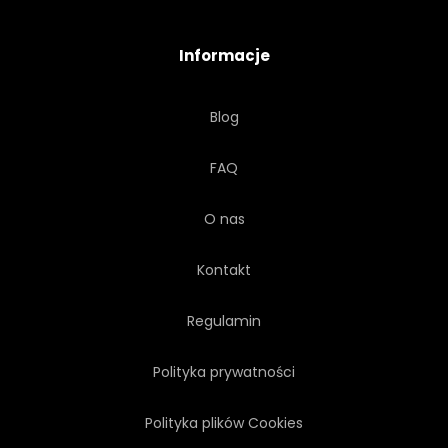
SCENA
BRZEG
NIEBO
Informacje
LATO
WSCHODY
Blog
TOURISMUS
DRZEWA
FAQ
WAKACJE
WODA
O nas
ZACHODNICH
Kontakt
Regulamin
Polityka prywatności
Polityka plików Cookies