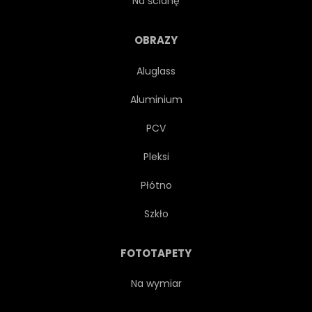
Na ścianę
SAMOCHODZIARZ
TŁO
OBRAZY
Aluglass
ATRAKCYJNY
VINTAGE
Aluminium
POJAZD
DOROSŁY
PCV
Pleksi
MŁODY
PIĘKNY
Płótno
URODA
PODRÓŻ
Szkło
AUSSENAUFNAHME
PORTRET
FOTOTAPETY
DROGA
STYLOWY
Na wymiar