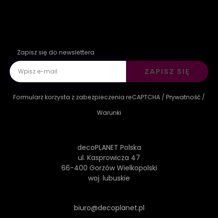
Zapisz się do newslettera
ZAPISZ SIĘ
Formularz korzysta z zabezpieczenia reCAPTCHA /
Prywatność
/
Warunki
decoPLANET Polska
ul. Kasprowicza 47
66-400 Gorzów Wielkopolski
woj. lubuskie
biuro@decoplanet.pl