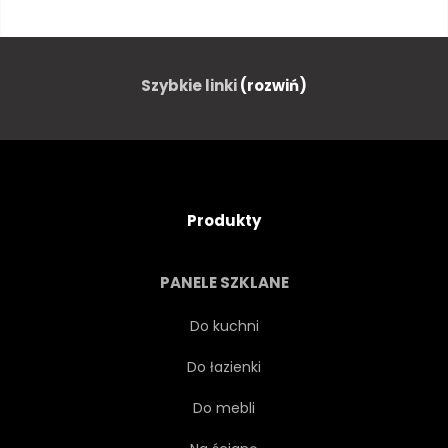
RETRO
MOTOCYKL
KAWIARNIA
JEŹDZIEC
Szybkie linki
(rozwiń)
ROWER
MODEL
KOBIECE
WOLNOŚĆ
Produkty
DAMA
WYPOCZYNEK
PANELE SZKLANE
STYL ŻYCIA
LUDZIE
Do kuchni
Do łazienki
SIEDZĄCY
OSOBA
Do mebli
LATO
ROWERZYSTA