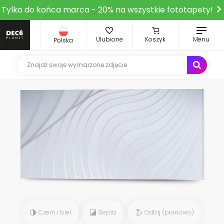
Tylko do końca marca - 20% na wszystkie fototapety!
Ulubione
Koszyk
Menu
Polska
Czerń i biel
Sepia
Odbij (pionowo)