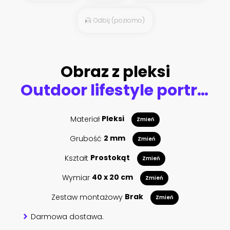
Odbij (poziomo)
Obraz z pleksi
Outdoor lifestyle portrait of young sexy woman in bikini sitting on a vintage custom motorcycle
Materiał
Pleksi
Zmień
Grubość
2 mm
Zmień
Kształt
Prostokąt
Zmień
Wymiar
40 x 20 cm
Zmień
Zestaw montażowy
Brak
Zmień
Darmowa dostawa.