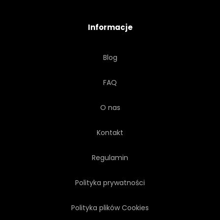
PRZEWÓZ
PODRÓŻ
Informacje
TREND
MIEJSKI
Blog
DORYWCZO
KAUKASKI
FAQ
1
POZOWANIE
ŁADNY
O nas
Kontakt
Regulamin
Polityka prywatności
Polityka plików Cookies