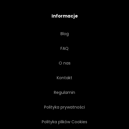
UŚMIECH
ZAWODOWIEC
Informacje
PRACA
TWARZ
Blog
PIZZA
SMACZNY
FAQ
KULINARNE
AMERYKAŃSKI
O nas
ZABAWA
ZAWÓD
Kontakt
CHARAKTER
PRZYJAZNY
Regulamin
Polityka prywatności
WESOŁY
BURGER
Polityka plików Cookies