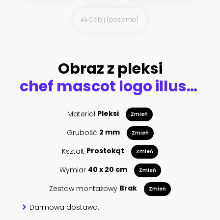
Odbij (poziomo)
Obraz z pleksi
chef mascot logo illustration
Materiał
Pleksi
Zmień
Grubość
2 mm
Zmień
Kształt
Prostokąt
Zmień
Wymiar
40 x 20 cm
Zmień
Zestaw montażowy
Brak
Zmień
Darmowa dostawa.