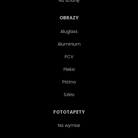
Na ścianę
GRAFICZNY
OBIAD
OBRAZY
Aluglass
UNIFORM
PIEKARZ
Aluminium
GORĄCY
GRIL
PCV
Pleksi
SZCZĘŚLIWY
KAWIARNIA
Płótno
BBQ
SŁUŻBA
Szkło
KATERING
WŁOSKI
FOTOTAPETY
WĄS
ZABAWNY
Na wymiar