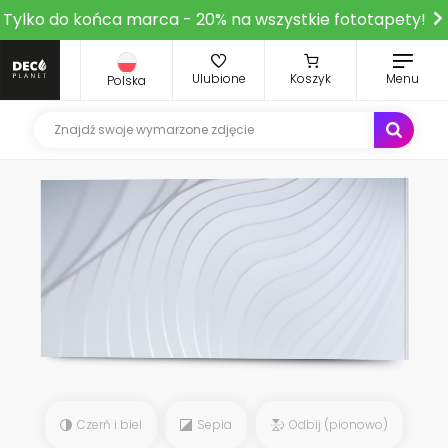
Tylko do końca marca - 20% na wszystkie fototapety!
Ulubione
Koszyk
Menu
Polska
Czerń i biel
Sepia
Odbij (pionowo)