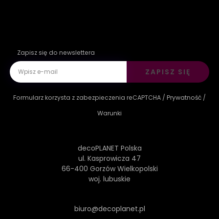
Zapisz się do newslettera
ZAPISZ SIĘ
Formularz korzysta z zabezpieczenia reCAPTCHA /
Prywatność
/
Warunki
decoPLANET Polska
ul. Kasprowicza 47
66-400 Gorzów Wielkopolski
woj. lubuskie
biuro@decoplanet.pl