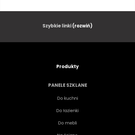
LOGA
KUCHNIA
GOTOWAĆ
KAPELUSZ
Szybkie linki
(rozwiń)
ILUSTRACJA
PROJEKTOWAĆ
CHARAKTER
NA BIAŁYM TLE
Produkty
MENU
GOTOWANIE
PANELE SZKLANE
IKONA
GOTOWANIE
Do kuchni
Do łazienki
EPIKUREJCZYK
MĘŻCZYZNA
Do mebli
ŁADNY
ZACHWYCAJĄCY