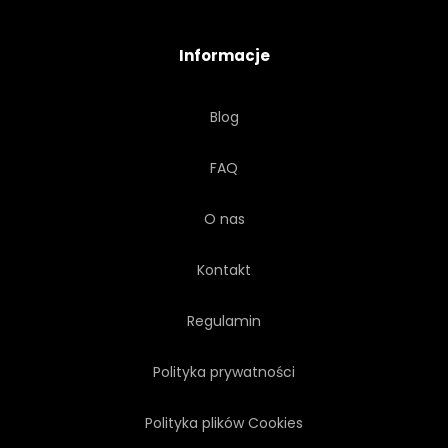
TRZY
DACHÓWKA
Informacje
PODRÓŻ
DRZEWA
Blog
TROPIKÓW
TROPIKALNY
FAQ
WAKACJE
WEKTOR
O nas
WENEZUELA
DZIKOŚĆ
Kontakt
DREWNO
Regulamin
Polityka prywatności
Polityka plików Cookies