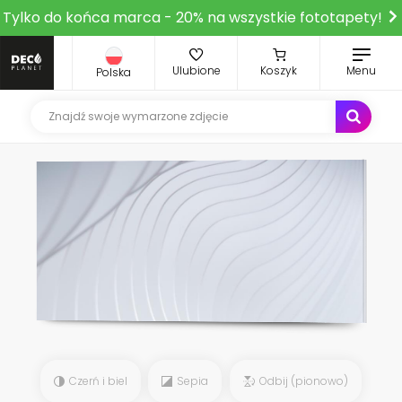
Tylko do końca marca - 20% na wszystkie fototapety!
Ulubione
Koszyk
Menu
Polska
Czerń i biel
Sepia
Odbij (pionowo)