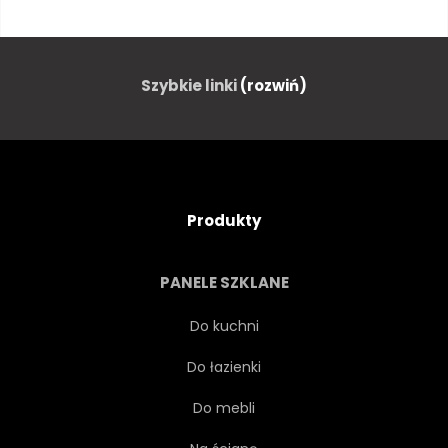
URODA
BRAZYLIA
KLIMAT
KOLUMBIA
Szybkie linki
(rozwiń)
EKWADOR
ŚRODOWISKO
WIECZÓR
EGZOTYCZNY
Produkty
FLORA
LIŚCI
LAS
PANELE SZKLANE
TRAWA
ZIELONY
Do kuchni
Do łazienki
WYSOKI
WZGÓRZE
Do mebli
POZIOMY
DŻUNGLA