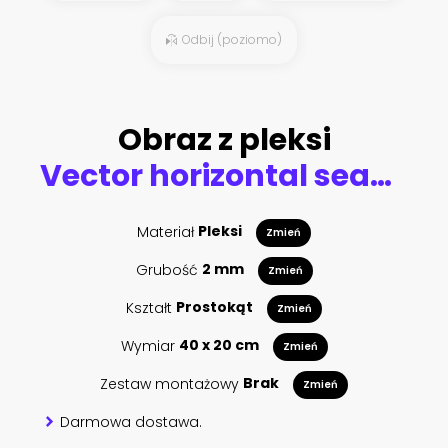
Odbij (poziomo)
Obraz z pleksi
Vector horizontal seamless tropical rainforest Jungle forest background
Materiał
Pleksi
Zmień
Grubość
2 mm
Zmień
Kształt
Prostokąt
Zmień
Wymiar
40 x 20 cm
Zmień
Zestaw montażowy
Brak
Zmień
Darmowa dostawa.