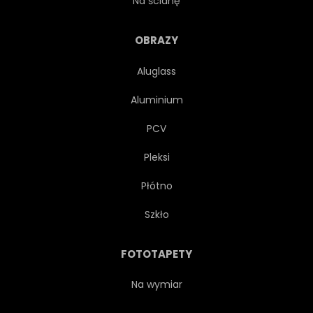
Na ścianę
PEJZAŻ
LIŚĆ
BUJNY
OBRAZY
Aluglass
MGŁA
RANEK
Aluminium
NATURALNY
NATURA
PCV
Pleksi
PARK
ROŚLINA
Płótno
RAINFOREST
BEZSZWOWE
Szkło
SPRĘŻYNA
PODZWROTNIKOWY
FOTOTAPETY
LATO
TAJLANDIA
Na wymiar