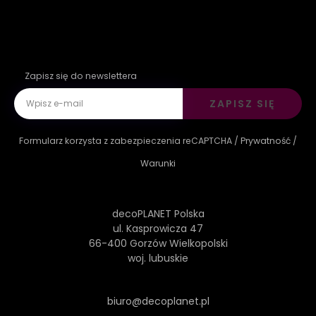
Zapisz się do newslettera
ZAPISZ SIĘ
Formularz korzysta z zabezpieczenia reCAPTCHA /
Prywatność
/
Warunki
decoPLANET Polska
ul. Kasprowicza 47
66-400 Gorzów Wielkopolski
woj. lubuskie
biuro@decoplanet.pl